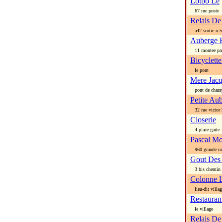
Lotbo Le
67 rue poste
Relais D
a42 sortie n 5
Auberge 
11 montee pa
Bicyclett
le pont
Mere Jacq
pont de chaze
Petite Au
32 rue victor
Closerie
4 place gaite
Pascal M
960 grande ru
Gout Des
3 bis chemin 
Colonne 
lieu-dit villag
Restauran
le village
Relais De