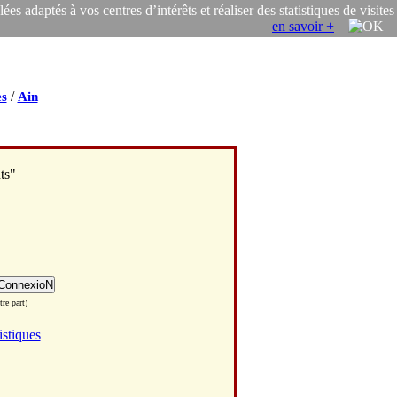
s adaptés à vos centres d’intérêts et réaliser des statistiques de visites
en savoir +
/
s
Ain
ts"
re part)
istiques