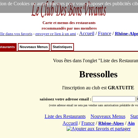
ion de Cookies ou autres traceurs pour vous proposer des publicités ciblée
Carte et menus des restaurants
recommandés par nos membres
Accueil
/
France
/
Rhône-Alpe
lle dans vos favoris
-
envoyer ce lien à un ami
-
staurants
Nouveaux Menus
Statistiques
Vous êtes dans l'onglet "Liste des Restauran
Bressolles
l'inscription au club est
GRATUITE
saisissez votre adresse email :
(votre adresse email ne sera pas vendue sans autorisation préalable de vot
Liste des Restaurants
Nouveaux Menus
Stat
Accueil
/
France
/
/
Rhône-Alpes
Ain