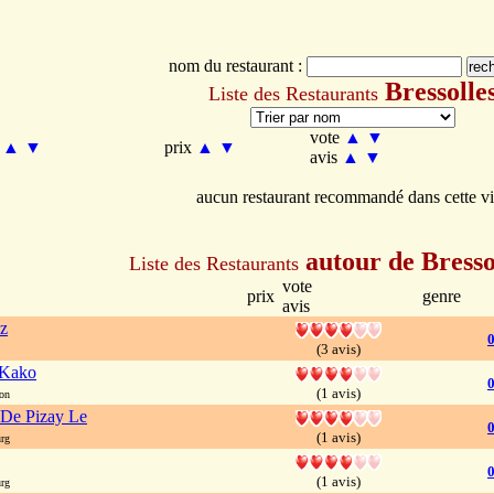
nom du restaurant :
Bressolle
Liste des Restaurants
vote
▲
▼
m
▲
▼
prix
▲
▼
avis
▲
▼
aucun restaurant recommandé dans cette vi
autour de Bresso
Liste des Restaurants
vote
prix
genre
avis
z
0
(3 avis)
 Kako
(1 avis)
on
 De Pizay Le
(1 avis)
rg
(1 avis)
rg