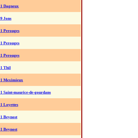
01 Dagneux
69 Jons
01 Perouges
01 Perouges
01 Perouges
1 Thil
01 Meximieux
01 Saint-maurice-de-gourdans
1 Loyettes
01 Beynost
01 Beynost