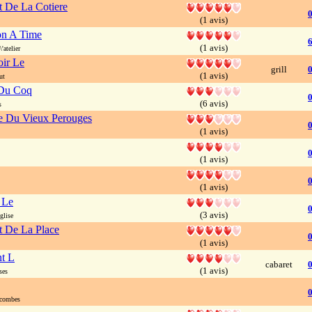
t De La Cotiere
(1 avis)
n A Time
(1 avis)
atelier
ir Le
grill
(1 avis)
ut
Du Coq
(6 avis)
s
ie Du Vieux Perouges
(1 avis)
0
(1 avis)
(1 avis)
 Le
(3 avis)
glise
t De La Place
0
(1 avis)
t L
cabaret
(1 avis)
ses
 combes