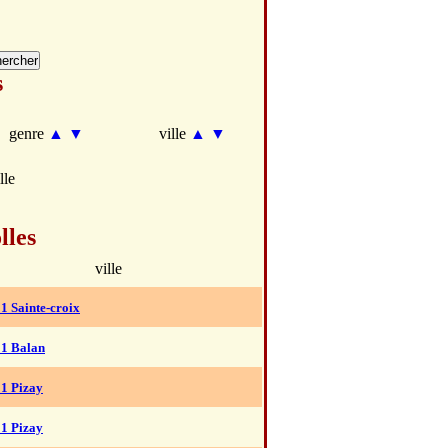
s
genre
▲
▼
ville
▲
▼
lle
lles
ville
1 Sainte-croix
01 Balan
01 Pizay
01 Pizay