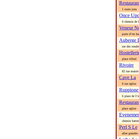
Restauran
1 route jons
Once Upo
6 chemin de l\'
Veneur No
porte d\'en ha
Auberge 
rue des ronde
Hosteller
place tilleul
Rivoire
82 rue mairie
Cave La
6 rue eglise
Ruppione
6 place de l\'e
Restauran
place eglise
Evenemen
chemin batter
Perl S Le
allee grandes