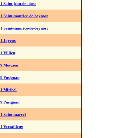
1 Saint-jean-de-niost
1 Saint-maurice-de-beynost
1 Saint-maurice-de-beynost
01 Joyeux
1 Villieu
69 Meyzieu
69 Pusignan
1 Miribel
69 Pusignan
1 Saint-marcel
1 Versailleux