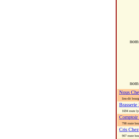
no
nom
Nous Che
lieu-dit bourg
Brasserie
1694 route ly
Comptoir
798 route bou
Cris Chez
907 route bou