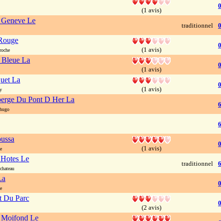
0
(1 avis)
e Geneve Le
traditionnel
0
Rouge
0
(1 avis)
roche
e Bleue La
(1 avis)
uet La
0
(1 avis)
y
berge Du Pont D Her La
 hugo
oussa
0
(1 avis)
e
 Hotes Le
traditionnel
chateau
La
0
e
t Du Parc
0
(2 avis)
 Moifond Le