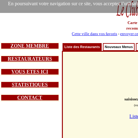
En poursuivant votre navigation sur ce site, vous acceptez l’utilisa
Carte
recom
Cette ville dans vos favoris
-
envoyer ce
ZONE MEMBRE
Liste des Restaurants
Nouveaux Menus
RESTAURATEURS
VOUS ETES ICI
STATISTIQUES
CONTACT
saisiss
(vo
List