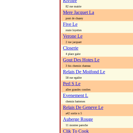
Rivoire
82 rue mairie
Mere Jacquet La
pont de chazey
Five Le
route loyettes
Verone Le
2 rue jacquart
Closerie
4 place gaite
Gout Des Hotes Le
3 bis chemin chateau
Relais De Moifond Le
58 rue egalite
Perl S Le
allee grandes combes
Evenement L
chemin batterses
Relais De Geneve Le
a42 sortie n 5
Auberge Rouge
11 montee paroche
Clik To Cook