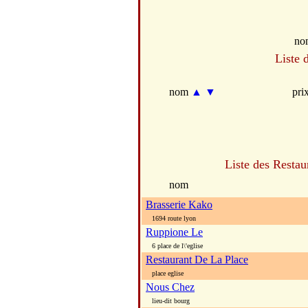
no
Liste 
nom
▲
▼
pri
Liste des Restau
nom
Brasserie Kako
1694 route lyon
Ruppione Le
6 place de l\'eglise
Restaurant De La Place
place eglise
Nous Chez
lieu-dit bourg