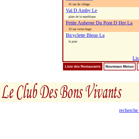
41 rue du village
Val D Amby Le
place de la republique
Petite Auberge Du Pont D Her La
32 rue victor hugo
Bicyclette Bleue La
le pont
Lis
Liste des Restaurants
Nouveaux Menus
recherche 