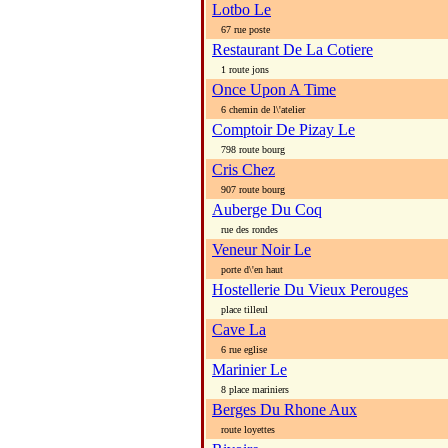
Lotbo Le
67 rue poste
Restaurant De La Cotiere
1 route jons
Once Upon A Time
6 chemin de l\'atelier
Comptoir De Pizay Le
798 route bourg
Cris Chez
907 route bourg
Auberge Du Coq
rue des rondes
Veneur Noir Le
porte d\'en haut
Hostellerie Du Vieux Perouges
place tilleul
Cave La
6 rue eglise
Marinier Le
8 place mariniers
Berges Du Rhone Aux
route loyettes