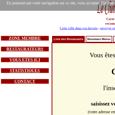
En poursuivant votre navigation sur ce site, vous acceptez l’utilisa
Carte
recom
Cette ville dans vos favoris
-
envoyer ce
ZONE MEMBRE
Liste des Restaurants
Nouveaux Menus
RESTAURATEURS
Vous êtes
VOUS ETES ICI
STATISTIQUES
CONTACT
l'in
saisissez 
(votre adresse em