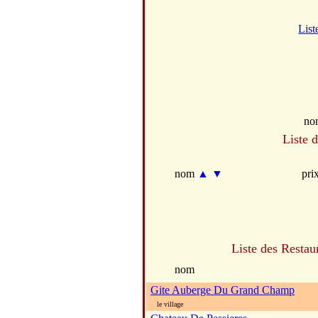
List
no
Liste 
nom
▲
▼
pri
Liste des Restau
nom
Gite Auberge Du Grand Champ
le village