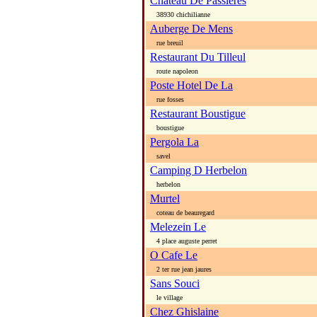
Chateau De Passieres
38930 chichilianne
Auberge De Mens
rue breuil
Restaurant Du Tilleul
route napoleon
Poste Hotel De La
rue fosses
Restaurant Boustigue
boustigue
Pergola La
savel
Camping D Herbelon
herbelon
Murtel
coteau de beauregard
Melezein Le
4 place auguste perret
O Cafe Le
2 ter rue jean jaures
Sans Souci
le village
Chez Ghislaine