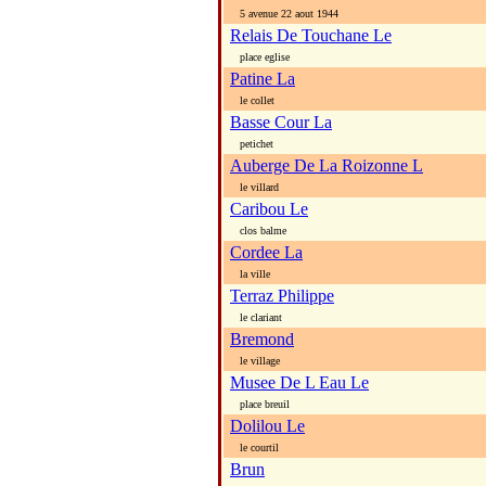
5 avenue 22 aout 1944
Relais De Touchane Le
place eglise
Patine La
le collet
Basse Cour La
petichet
Auberge De La Roizonne L
le villard
Caribou Le
clos balme
Cordee La
la ville
Terraz Philippe
le clariant
Bremond
le village
Musee De L Eau Le
place breuil
Dolilou Le
le courtil
Brun