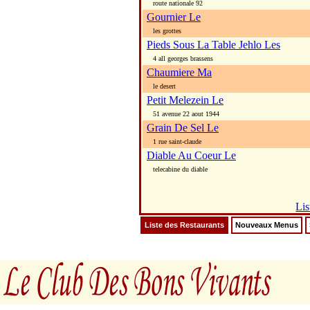
route nationale 92
Gournier Le
les grottes
Pieds Sous La Table Jehlo Les
4 all georges brassens
Chaumiere Ma
le desert
Petit Melezein Le
51 avenue 22 aout 1944
Grain De Sel Le
1 rue saint-claude
Diable Au Coeur Le
telecabine du diable
Lis
Liste des Restaurants
Nouveaux Menus