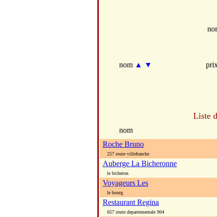
no
nom
▲
▼
pri
Liste 
nom
Roche Bruno
257 route villefranche
Auberge La Bicheronne
le bicheron
Voyageurs Les
le bourg
Restaurant Regina
657 route departementale 904