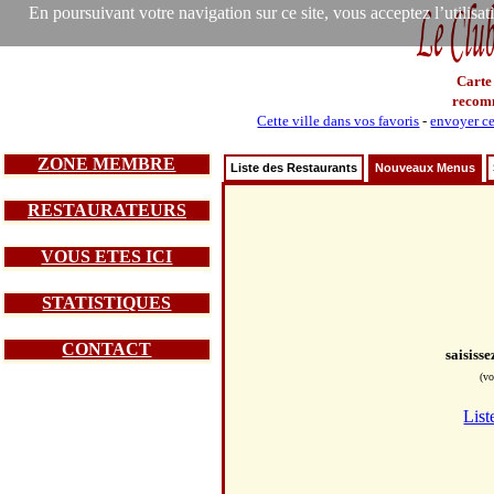
En poursuivant votre navigation sur ce site, vous acceptez l’utilisa
Carte
recom
Cette ville dans vos favoris
-
envoyer ce
ZONE MEMBRE
Liste des Restaurants
Nouveaux Menus
RESTAURATEURS
VOUS ETES ICI
STATISTIQUES
CONTACT
saisiss
(vo
List