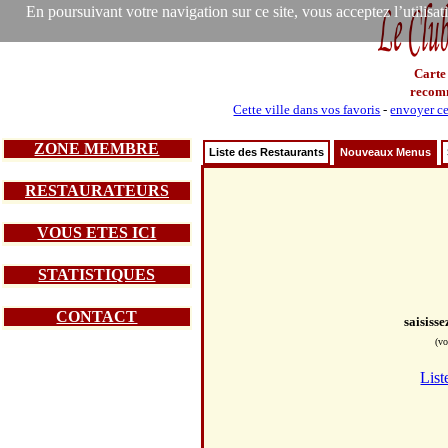
En poursuivant votre navigation sur ce site, vous acceptez l’utilisa
Carte
recom
Cette ville dans vos favoris
-
envoyer ce
ZONE MEMBRE
Liste des Restaurants
Nouveaux Menus
RESTAURATEURS
VOUS ETES ICI
STATISTIQUES
CONTACT
saisiss
(vo
List