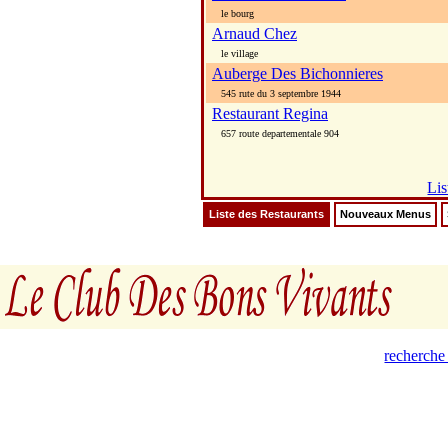
le bourg
Arnaud Chez
le village
Auberge Des Bichonnieres
545 rute du 3 septembre 1944
Restaurant Regina
657 route departementale 904
Lis
Liste des Restaurants
Nouveaux Menus
recherche 