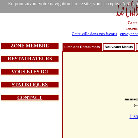
En poursuivant votre navigation sur ce site, vous acceptez l’utilisa
Carte
recom
Cette ville dans vos favoris
-
envoyer ce
ZONE MEMBRE
Liste des Restaurants
Nouveaux Menus
RESTAURATEURS
VOUS ETES ICI
STATISTIQUES
CONTACT
saisiss
(vo
List