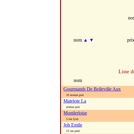
no
nom
▲
▼
pri
Liste d
nom
Gourmands De Belleville Aux
10 avenue port
Matelote La
avenue port
Montlerloise
5 rue lyon
Job Emile
12 rue pont