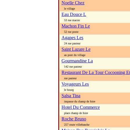
Noelle Chez
le village
Eau Douce L
53 rue macon
Machon Fin Le
52 rue poste
Agapes Les
24 rue pasteur
Saint Lazare Le
au pont du village
Gourmandine La
142 rue pasteur
Restaurant De La Tour Cocooning Et
rue pasteur
Voyageurs Les
le bourg
Salsa Tina
impasse du champ de foire
Hotel Du Commerce
place champ de foire
Roche Bruno
257 route villefranche