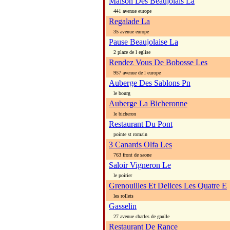
Maison Des Beaujolais La
441 avenue europe
Regalade La
35 avenue europe
Pause Beaujolaise La
2 place de l eglise
Rendez Vous De Bobosse Les
957 avenue de l europe
Auberge Des Sablons Pn
le bourg
Auberge La Bicheronne
le bicheron
Restaurant Du Pont
pointe st romain
3 Canards Olfa Les
763 front de saone
Saloir Vigneron Le
le poirier
Grenouilles Et Delices Les Quatre E
les rollets
Gasselin
27 avenue charles de gaulle
Restaurant De Rance