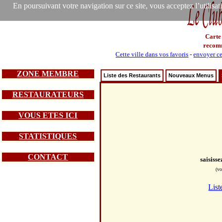
En poursuivant votre navigation sur ce site, vous acceptez l’utilisa
Carte
recom
Cette ville dans vos favoris
-
envoyer ce
ZONE MEMBRE
Liste des Restaurants
Nouveaux Menus
RESTAURATEURS
VOUS ETES ICI
STATISTIQUES
CONTACT
saisiss
(vo
List