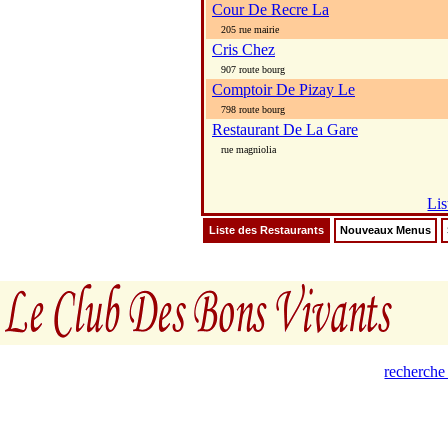
Cour De Recre La
205 rue mairie
Cris Chez
907 route bourg
Comptoir De Pizay Le
798 route bourg
Restaurant De La Gare
rue magniolia
Lis
Liste des Restaurants
Nouveaux Menus
recherche 