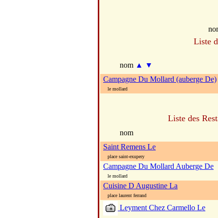
no
Liste 
nom
▲
▼
Campagne Du Mollard (auberge De)
le mollard
Liste des Res
nom
Saint Remens Le
place saint-exupery
Campagne Du Mollard Auberge De
le mollard
Cuisine D Augustine La
place laurent ferrand
Leyment Chez Carmello Le