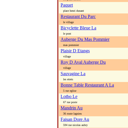
Paquet
place henri dunant
Restaurant Du Parc
le village
Bicyclette Bleue La
le pont
Auberge Du Mas Pommier
mas pommier
Plaisir D Etangs
village
Roy D Aval Auberge Du
village
Sauvagine La
les etrets
Bonne Table Restaurant A La
5 rue eglise
Lotbo Le
67 rue poste
Mandrin Au
36 route lagnieu
Faisan Dore Au
594 rue nicolas aubry