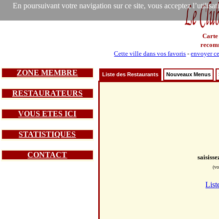
En poursuivant votre navigation sur ce site, vous acceptez l’utilisa
Carte
recom
Cette ville dans vos favoris
-
envoyer ce
ZONE MEMBRE
Liste des Restaurants
Nouveaux Menus
RESTAURATEURS
VOUS ETES ICI
STATISTIQUES
CONTACT
saisiss
(vo
List