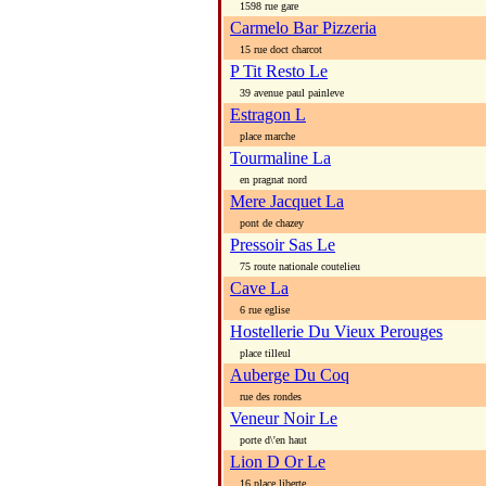
1598 rue gare
Carmelo Bar Pizzeria
15 rue doct charcot
P Tit Resto Le
39 avenue paul painleve
Estragon L
place marche
Tourmaline La
en pragnat nord
Mere Jacquet La
pont de chazey
Pressoir Sas Le
75 route nationale coutelieu
Cave La
6 rue eglise
Hostellerie Du Vieux Perouges
place tilleul
Auberge Du Coq
rue des rondes
Veneur Noir Le
porte d\'en haut
Lion D Or Le
16 place liberte