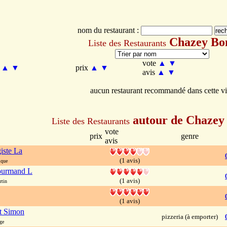
nom du restaurant :
Chazey Bo
Liste des Restaurants
vote
▲
▼
m
▲
▼
prix
▲
▼
avis
▲
▼
aucun restaurant recommandé dans cette vi
autour de Chazey
Liste des Restaurants
vote
prix
genre
avis
iste La
(1 avis)
ique
ourmand L
(1 avis)
rtin
(1 avis)
t Simon
pizzeria (à emporter)
ge