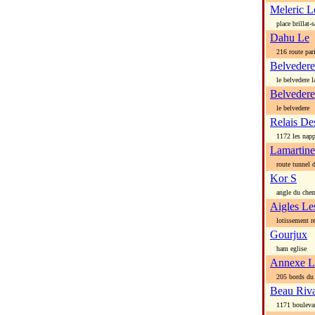
Meleric L
place brillat-s
Dahu Le
216 route par
Belvedere
le belvedere l
Belvedere
le belvedere
Relais Des
1172 les napp
Lamartine
route tunnel d
Kor S
angle du chem
Aigles Le
lotissement re
Gourjux
ham eglise
Annexe L
205 bords du 
Beau Riv
1171 boulevar