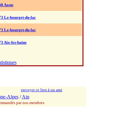
38 Aoste
73 Le-bourget-du-lac
73 Le-bourget-du-lac
73 Aix-les-bains
tistiques
envoyer ce lien à un ami
ne-Alpes
/
Ain
commandés par nos membres