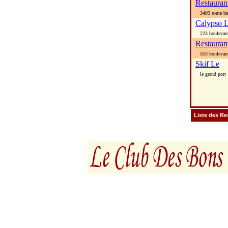
Restauran
3409 route be
Calypso 
223 boulevard
Restauran
553 boulevard
Skif Le
le grand port
Liste des Re