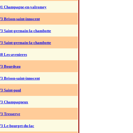
01 Champagne-en-valromey
73 Brison-saint-innocent
73 Saint-germain-la-chambotte
73 Saint-germain-la-chambotte
38 Les-avenieres
73 Bourdeau
73 Brison-saint-innocent
73 Saint-paul
73 Champagneux
73 Tresserve
73 Le-bourget-du-lac