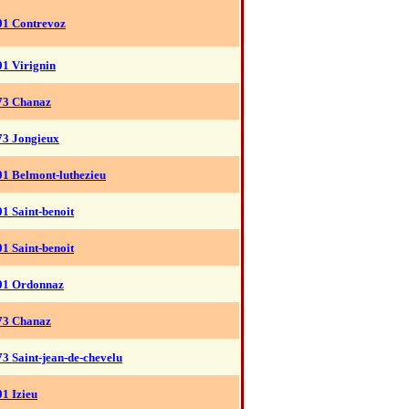
01 Contrevoz
01 Virignin
73 Chanaz
73 Jongieux
01 Belmont-luthezieu
01 Saint-benoit
01 Saint-benoit
01 Ordonnaz
73 Chanaz
73 Saint-jean-de-chevelu
01 Izieu