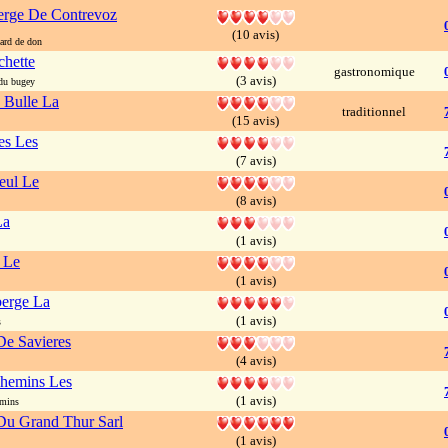
rge De Contrevoz
(10 avis)
ard de don
chette
gastronomique
(3 avis)
du bugey
 Bulle La
traditionnel
(15 avis)
es Les
(7 avis)
leul Le
(8 avis)
La
(1 avis)
 Le
(1 avis)
berge La
(1 avis)
s
e Savieres
(4 avis)
Chemins Les
(1 avis)
emins
Du Grand Thur Sarl
(1 avis)