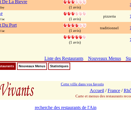
t De La Bievre
(1 avis)
lley
Le
pizzeria
(1 avis)
 lac
t Du Port
traditionnel
(1 avis)
 lac
(1 avis)
Liste des Restaurants
Nouveaux Menus
Sta
staurants
Nouveaux Menus
Statistiques
Cette ville dans vos favoris
Accueil
/
France
/
Rhô
Carte et menus des restaurants re
recherche des restaurants de l'Ain