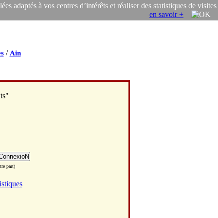
s adaptés à vos centres d’intérêts et réaliser des statistiques de visites
en savoir +
/
s
Ain
ts"
re part)
istiques