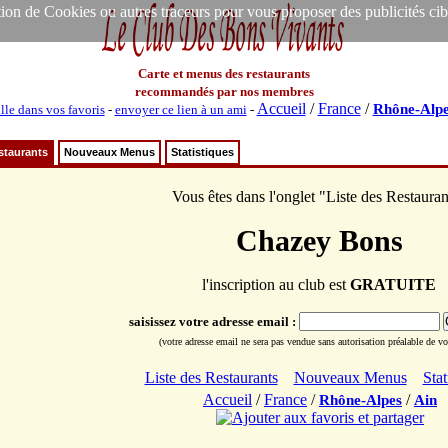
ion de Cookies ou autres traceurs pour vous proposer des publicités ciblée
Carte et menus des restaurants
recommandés par nos membres
Accueil
/
France
/
Rhône-Alpe
lle dans vos favoris
-
envoyer ce lien à un ami
-
staurants
Nouveaux Menus
Statistiques
Vous êtes dans l'onglet "Liste des Restauran
Chazey Bons
l'inscription au club est
GRATUITE
saisissez votre adresse email :
(votre adresse email ne sera pas vendue sans autorisation préalable de vot
Liste des Restaurants
Nouveaux Menus
Stat
Accueil
/
France
/
/
Rhône-Alpes
Ain