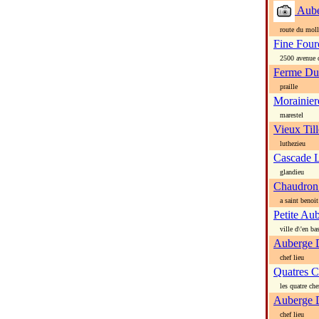
Aube
route du moll
Fine Four
2500 avenue 
Ferme Du
praille
Morainier
marestel
Vieux Til
luthezieu
Cascade 
glandieu
Chaudron
a saint benoit
Petite Au
ville d\'en ba
Auberge D
chef lieu
Quatres 
les quatre ch
Auberge 
chef lieu