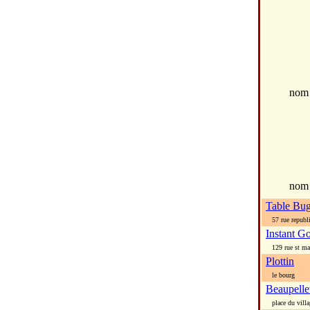
no
nom
Table Bug
57 rue republ
Instant G
129 rue st ma
Plottin
le bourg
Beaupelle
place du villa