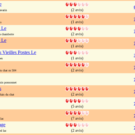
e
(2 avis)
avarin
(1 avis)
is
 Le
(2 avis)
a chambotte
 Le
(1 avis)
 Vieilles Postes Le
(1 avis)
es
(2 avis)
u chat rn 504
in ponsonnet
s
(2 avis)
lais du chat
(5 avis)
(7 avis)
lac
age
(2 avis)
d lac