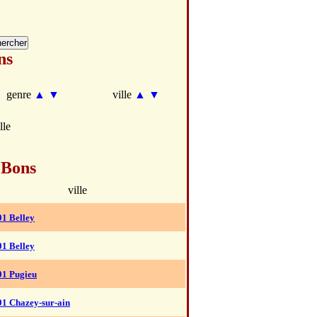
ns
genre
▲
▼
ville
▲
▼
lle
 Bons
ville
01 Belley
01 Belley
01 Pugieu
01 Chazey-sur-ain