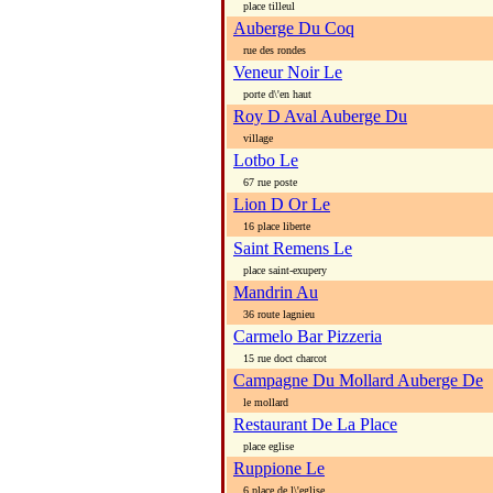
place tilleul
Auberge Du Coq
rue des rondes
Veneur Noir Le
porte d\'en haut
Roy D Aval Auberge Du
village
Lotbo Le
67 rue poste
Lion D Or Le
16 place liberte
Saint Remens Le
place saint-exupery
Mandrin Au
36 route lagnieu
Carmelo Bar Pizzeria
15 rue doct charcot
Campagne Du Mollard Auberge De
le mollard
Restaurant De La Place
place eglise
Ruppione Le
6 place de l\'eglise