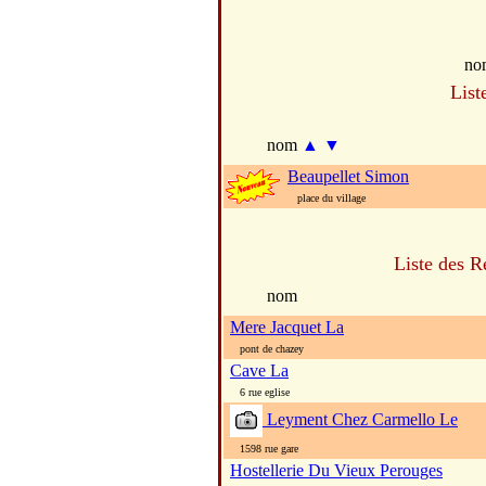
no
List
nom
▲
▼
Beaupellet Simon
place du village
Liste des R
nom
Mere Jacquet La
pont de chazey
Cave La
6 rue eglise
Leyment Chez Carmello Le
1598 rue gare
Hostellerie Du Vieux Perouges