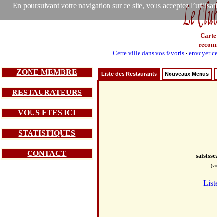
En poursuivant votre navigation sur ce site, vous acceptez l’utilisa
Carte
recom
Cette ville dans vos favoris
-
envoyer ce
ZONE MEMBRE
Liste des Restaurants
Nouveaux Menus
RESTAURATEURS
VOUS ETES ICI
STATISTIQUES
CONTACT
saisiss
(vo
List