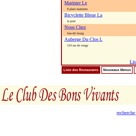
Marinier Le
8 place mariniers
Bicyclette Bleue La
le pont
Nous Chez
lieu-dit bourg
Auberge Du Clos L
124 rue de vougy
Lis
Liste des Restaurants
Nouveaux Menus
recherche 