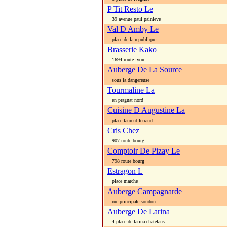
P Tit Resto Le
39 avenue paul painleve
Val D Amby Le
place de la republique
Brasserie Kako
1694 route lyon
Auberge De La Source
sous la dangereuse
Tourmaline La
en pragnat nord
Cuisine D Augustine La
place laurent ferrand
Cris Chez
907 route bourg
Comptoir De Pizay Le
798 route bourg
Estragon L
place marche
Auberge Campagnarde
rue principale soudon
Auberge De Larina
4 place de larina chatelans