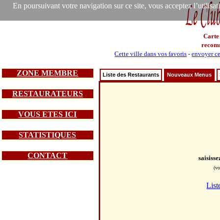
En poursuivant votre navigation sur ce site, vous acceptez l’utilisa
Carte
recom
Cette ville dans vos favoris
-
envoyer ce
ZONE MEMBRE
Liste des Restaurants
Nouveaux Menus
RESTAURATEURS
VOUS ETES ICI
STATISTIQUES
CONTACT
saisiss
(vo
List