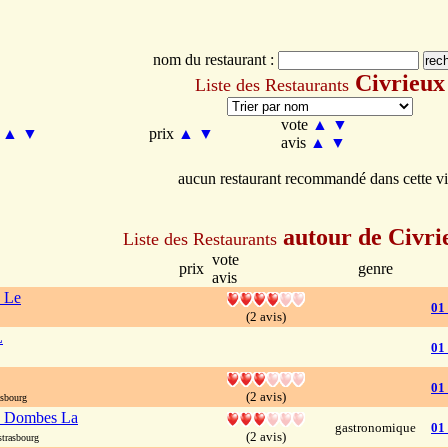
nom du restaurant :
Civrieux
Liste des Restaurants
vote
▲
▼
m
▲
▼
prix
▲
▼
avis
▲
▼
aucun restaurant recommandé dans cette vi
autour de Civri
Liste des Restaurants
vote
prix
genre
avis
n Le
01
(2 avis)
L
01
01
(2 avis)
sbourg
s Dombes La
gastronomique
01
(2 avis)
trasbourg