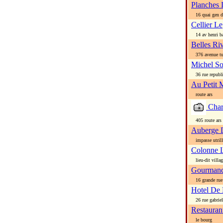
Planches 
16 quai gen de
Cellier Le
14 av henri ba
Belles Ri
376 avenue tui
Michel S
36 rue republ
Au Petit 
route ars
Char
405 route ars
Auberge 
impasse utril
Colonne 
lieu-dit villag
Gourmand
16 grande rue
Hotel De
26 rue gabriel
Restaura
le bourg