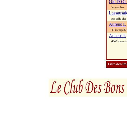
Oie D Or
les combes
Lassausa
rue belle-sise
Aureus L
45 rue republ
Aucase L
4940 route str
Liste des Re