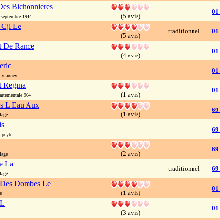
Des Bichonnieres
01
(5 avis)
 septembre 1944
 Cjl Le
traditionnel
01
(5 avis)
t De Rance
01
(4 avis)
eric
01
 vianney
t Regina
01
(1 avis)
rtementale 904
ns L Eau Aux
69
(1 avis)
lage
is
69
 peytel
69
(2 avis)
lage
e La
traditionnel
69
lage
 Des Dombes Le
01
(1 avis)
e
 L
01
(3 avis)