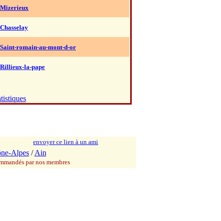
 Mizerieux
 Chasselay
 Saint-romain-au-mont-d-or
 Rillieux-la-pape
tistiques
envoyer ce lien à un ami
ne-Alpes
/
Ain
commandés par nos membres