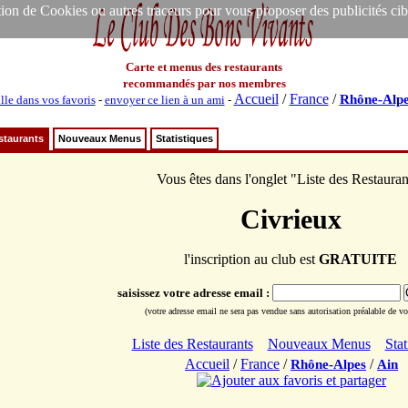
ion de Cookies ou autres traceurs pour vous proposer des publicités ciblée
Carte et menus des restaurants
recommandés par nos membres
Accueil
/
France
/
Rhône-Alpe
lle dans vos favoris
-
envoyer ce lien à un ami
-
staurants
Nouveaux Menus
Statistiques
Vous êtes dans l'onglet "Liste des Restauran
Civrieux
l'inscription au club est
GRATUITE
saisissez votre adresse email :
(votre adresse email ne sera pas vendue sans autorisation préalable de vot
Liste des Restaurants
Nouveaux Menus
Stat
Accueil
/
France
/
/
Rhône-Alpes
Ain