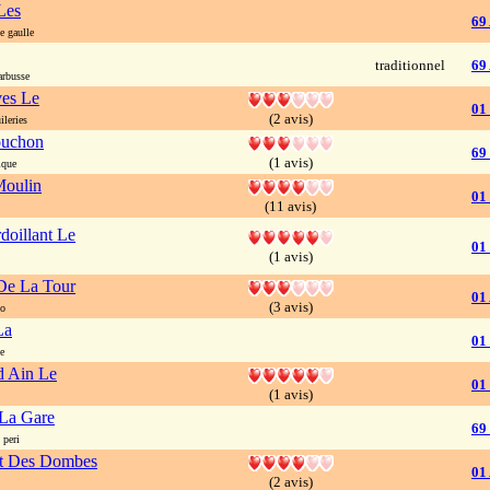
Les
69
 gaulle
traditionnel
69
rbusse
ves Le
01
(2 avis)
leries
ouchon
69
(1 avis)
ique
Moulin
01
(11 avis)
doillant Le
01
(1 avis)
De La Tour
01
(3 avis)
lo
La
01
e
 Ain Le
01
(1 avis)
 La Gare
69
 peri
nt Des Dombes
01
(2 avis)