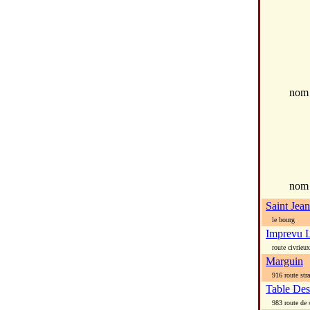
no
nom
Saint Jea
le bourg
Imprevu 
route civrieux
Marguin
916 route stra
Table De
983 route de s