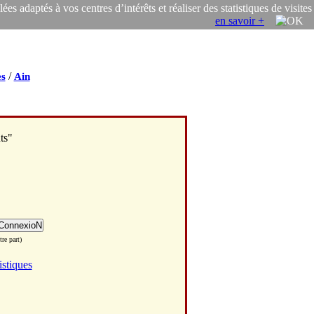
s adaptés à vos centres d’intérêts et réaliser des statistiques de visites
en savoir +
/
s
Ain
ts"
re part)
istiques