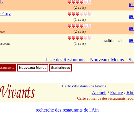
 L
01
(2 avis)
ie Guy
69
(1 avis)
69
(2 avis)
ique
traditionnel
69
(1 avis)
asbourg
Liste des Restaurants
Nouveaux Menus
Sta
staurants
Nouveaux Menus
Statistiques
Cette ville dans vos favoris
Accueil
/
France
/
Rhô
Carte et menus des restaurants re
recherche des restaurants de l'Ain