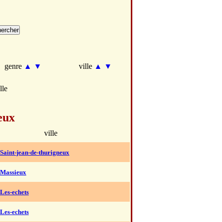
genre
▲
▼
ville
▲
▼
lle
eux
ville
 Saint-jean-de-thurigneux
 Massieux
 Les-echets
 Les-echets