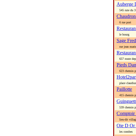
Auberge 
545 rute du 3
Chaudron
6 rue port
Restauran
le bourg
Sage Fred
rue jean marie
Restauran
657 route depa
Pieds Da
623 chemin p
Hotel2par
place claudius
Paillotte
415 chemin p
Guinguett
539 chemin p
Comptoir
lieu-dit villag
Oie D Or
les combes