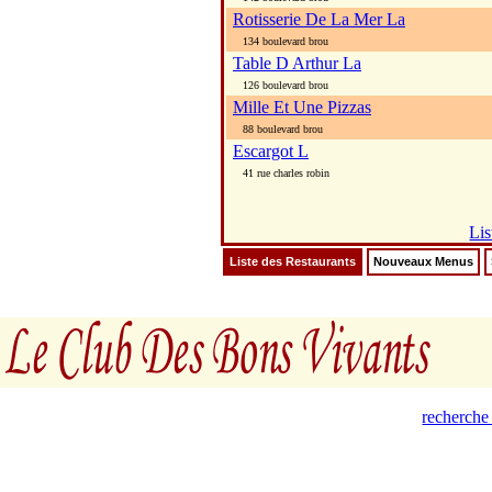
Rotisserie De La Mer La
134 boulevard brou
Table D Arthur La
126 boulevard brou
Mille Et Une Pizzas
88 boulevard brou
Escargot L
41 rue charles robin
Lis
Liste des Restaurants
Nouveaux Menus
recherche 