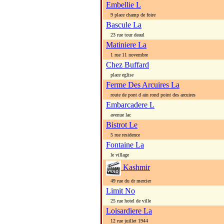
Embellie L
9 place champ de foire
Bascule La
23 rue tour deaul
Matiniere La
1 rue 11 novembre
Chez Buffard
place eglise
Ferme Des Arcuires La
route de pont d ain rond point des arcuires
Embarcadere L
avenue lac
Bistrot Le
5 rue residence
Fontaine La
le village
Kashmir
49 rue du dr mercier
Limit No
25 rue hotel de ville
Loisardiere La
12 rue juillet 1944