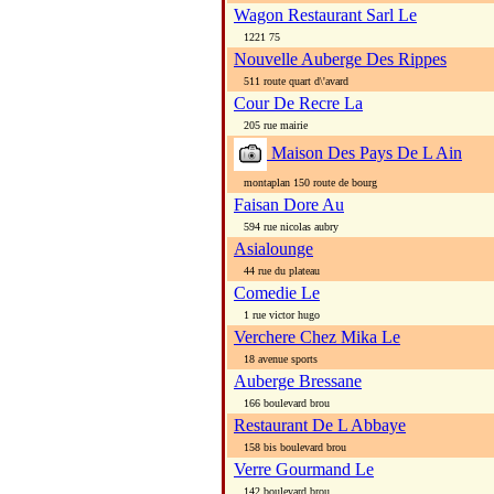
Wagon Restaurant Sarl Le
1221 75
Nouvelle Auberge Des Rippes
511 route quart d\'avard
Cour De Recre La
205 rue mairie
Maison Des Pays De L Ain
montaplan 150 route de bourg
Faisan Dore Au
594 rue nicolas aubry
Asialounge
44 rue du plateau
Comedie Le
1 rue victor hugo
Verchere Chez Mika Le
18 avenue sports
Auberge Bressane
166 boulevard brou
Restaurant De L Abbaye
158 bis boulevard brou
Verre Gourmand Le
142 boulevard brou