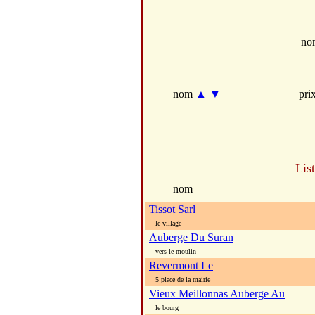
no
nom
▲
▼
pri
Lis
nom
Tissot Sarl
le village
Auberge Du Suran
vers le moulin
Revermont Le
5 place de la mairie
Vieux Meillonnas Auberge Au
le bourg