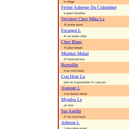
le village
Ferme Auberge Du Colombier
le grand colombier
Verchere Chez Mika Le
18 avenue sports
Escargot L
41 rue charles robin
Chez Blanc
19 place bernard
Mumtaz Mahal
26 boulevard brou
Bernollin
4 rue victor basch
Coq Hote La
place de la grenouillere 15 r paul pio
Auguste L
4 rue thomas riboud
Myndos Le
rue littre
Sas Astella
27 rue victor basch
Adresse L
1 place edgar quinet