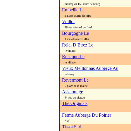
montaplan 150 route de bourg
Embellie L
9 place champ de foire
Vuillot
36 rue edouard vuillard
Bourgogne Le
1 rue edouard vuillard
Relai D Etrez Le
le village
Rustique Le
le village
Vieux Meillonnas Auberge Au
le bourg
Revermont Le
5 place de la mairie
Asialounge
44 rue du plateau
The Originals
Ferme Auberge Du Poirier
cuet
Tissot Sarl