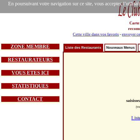
En poursuivant votre navigation sur ce site, vous acceptez l’utilisa
Carte
recom
Cette ville dans vos favoris
-
envoyer ce
ZONE MEMBRE
Liste des Restaurants
Nouveaux Menus
RESTAURATEURS
VOUS ETES ICI
STATISTIQUES
CONTACT
saisiss
(vo
List