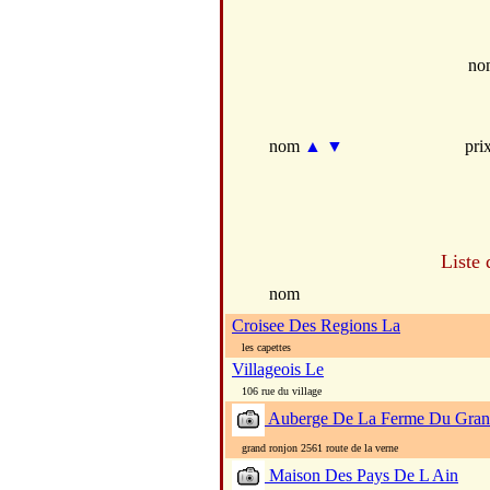
no
nom
▲
▼
pri
Liste 
nom
Croisee Des Regions La
les capettes
Villageois Le
106 rue du village
Auberge De La Ferme Du Gran
grand ronjon 2561 route de la verne
Maison Des Pays De L Ain