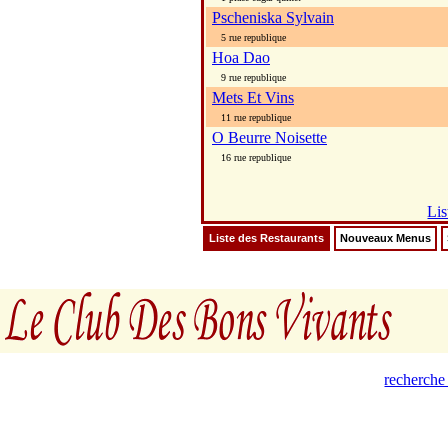
Pscheniska Sylvain
5 rue republique
Hoa Dao
9 rue republique
Mets Et Vins
11 rue republique
O Beurre Noisette
16 rue republique
Lis
Liste des Restaurants
Nouveaux Menus
recherche 