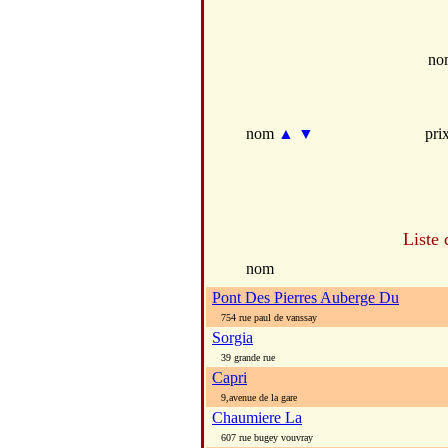
no
nom
▲
▼
pri
Liste 
nom
Pont Des Pierres Auberge Du
754 rue paul de vanssay
Sorgia
39 grande rue
Capri
9,avenue de la gare
Chaumiere La
607 rue bugey vouvray