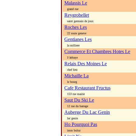
Malassis Le
grand rue
Reygrobellet
saint germain de joux
Roches Les
22 route geneve
Gentianes Les
la milliere
Commerce Et Chambres Hotes Le
l\'abbaye
Relais Des Moines Le
chef lieu
Michaille La
le bourg
Cafe Restaurant Fructus
153 rue mairie
Saut Du Ski Le
12 rue du barrage
Auberge Du Lac Genin
lac genin
Ho Pourquoi Pas
imm buloz