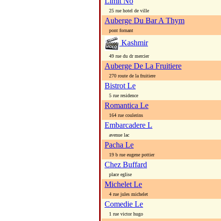
Limit No
25 rue hotel de ville
Auberge Du Bar A Thym
pont fornant
Kashmir
49 rue du dr mercier
Auberge De La Fruitiere
270 route de la fruitiere
Bistrot Le
5 rue residence
Romantica Le
164 rue coulerins
Embarcadere L
avenue lac
Pacha Le
19 b rue eugene pottier
Chez Buffard
place eglise
Michelet Le
4 rue jules michelet
Comedie Le
1 rue victor hugo