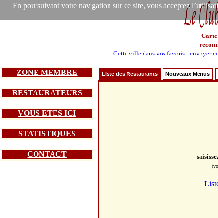
En poursuivant votre navigation sur ce site, vous acceptez l’utilisa
Carte
recom
Cette ville dans vos favoris
-
envoyer ce
ZONE MEMBRE
Liste des Restaurants
Nouveaux Menus
RESTAURATEURS
VOUS ETES ICI
STATISTIQUES
CONTACT
saisiss
(vo
List