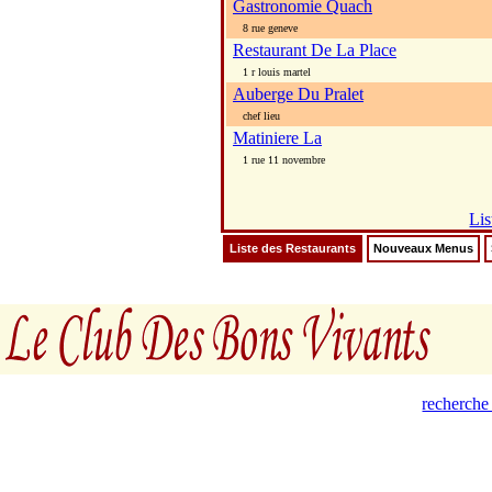
Gastronomie Quach
8 rue geneve
Restaurant De La Place
1 r louis martel
Auberge Du Pralet
chef lieu
Matiniere La
1 rue 11 novembre
Lis
Liste des Restaurants
Nouveaux Menus
recherche 