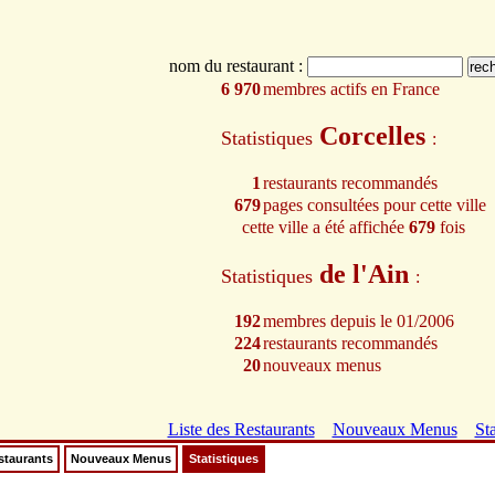
nom du restaurant :
6 970
membres actifs en France
Corcelles
Statistiques
:
1
restaurants recommandés
679
pages consultées pour cette ville
cette ville a été affichée
679
fois
de l'Ain
Statistiques
:
192
membres depuis le 01/2006
224
restaurants recommandés
20
nouveaux menus
Liste des Restaurants
Nouveaux Menus
Sta
staurants
Nouveaux Menus
Statistiques