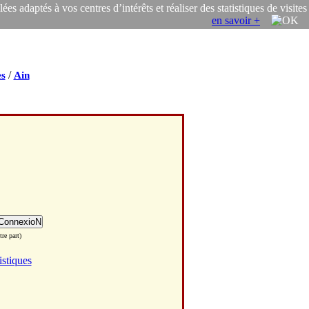
s adaptés à vos centres d’intérêts et réaliser des statistiques de visites
en savoir +
/
s
Ain
re part)
istiques