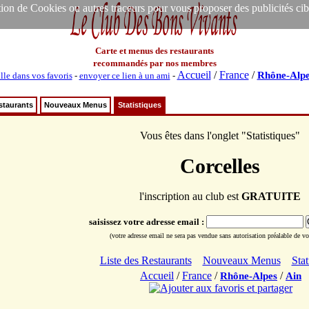
ion de Cookies ou autres traceurs pour vous proposer des publicités ciblée
Carte et menus des restaurants
recommandés par nos membres
Accueil
/
France
/
Rhône-Alpe
lle dans vos favoris
-
envoyer ce lien à un ami
-
staurants
Nouveaux Menus
Statistiques
Vous êtes dans l'onglet "Statistiques"
Corcelles
l'inscription au club est
GRATUITE
saisissez votre adresse email :
(votre adresse email ne sera pas vendue sans autorisation préalable de vot
Liste des Restaurants
Nouveaux Menus
Stat
Accueil
/
France
/
/
Rhône-Alpes
Ain