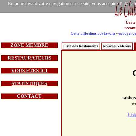
En poursuivant votre navigation sur ce site, vous acceptez l’utilisa
Carte
recom
Cette ville dans vos favoris
-
envoyer ce
ZONE MEMBRE
Liste des Restaurants
Nouveaux Menus
RESTAURATEURS
VOUS ETES ICI
STATISTIQUES
CONTACT
saisiss
(vo
List