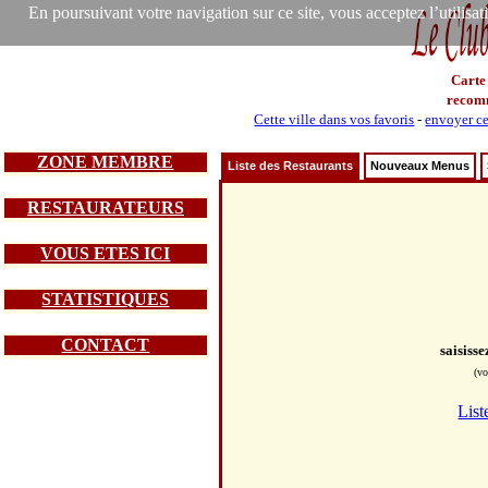
En poursuivant votre navigation sur ce site, vous acceptez l’utilisa
Carte
recom
Cette ville dans vos favoris
-
envoyer ce
ZONE MEMBRE
Liste des Restaurants
Nouveaux Menus
RESTAURATEURS
VOUS ETES ICI
STATISTIQUES
CONTACT
saisiss
(vo
List