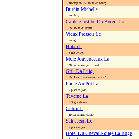
montaplan 150 route de bourg
Burdin Michelle
tremblay
Cantine Institut Du Burger La
180 route du bourg
Vieux Pressoir Le
bourg
Hutau L
9 rue bordes
Mere Jouvenceaux La
26 rue lucien guillemaut
Grill Da Luigi
10 place liberation resistance 2b
Poule Au Pot La
5 place st jean
Taverne La
124 grande rue
Octroi L
2place marcel guinot
Saint Jean Le
6 place st jean
Hotel Du Cheval Rouge La Buge