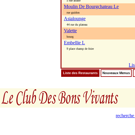
5 rue alsace
Moulin De Bourgchateau Le
rue guidon
Asialounge
44 rue du plateau
Valette
bourg
Embellie L
9 place champ de foire
Lis
Liste des Restaurants
Nouveaux Menus
recherche 