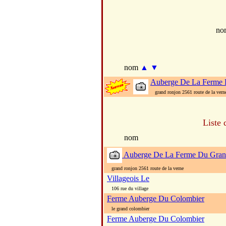
no
nom
▲
▼
Auberge De La Ferme 
grand ronjon 2561 route de la vern
Liste 
nom
Auberge De La Ferme Du Gran
grand ronjon 2561 route de la verne
Villageois Le
106 rue du village
Ferme Auberge Du Colombier
le grand colombier
Ferme Auberge Du Colombier