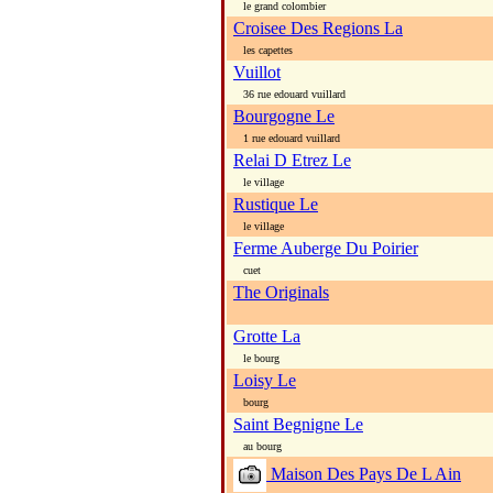
le grand colombier
Croisee Des Regions La
les capettes
Vuillot
36 rue edouard vuillard
Bourgogne Le
1 rue edouard vuillard
Relai D Etrez Le
le village
Rustique Le
le village
Ferme Auberge Du Poirier
cuet
The Originals
Grotte La
le bourg
Loisy Le
bourg
Saint Begnigne Le
au bourg
Maison Des Pays De L Ain