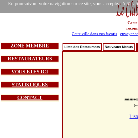
En poursuivant votre navigation sur ce site, vous acceptez l’utilisa
Carte
recom
Cette ville dans vos favoris
-
envoyer ce
ZONE MEMBRE
Liste des Restaurants
Nouveaux Menus
RESTAURATEURS
VOUS ETES ICI
STATISTIQUES
CONTACT
saisiss
(vo
List