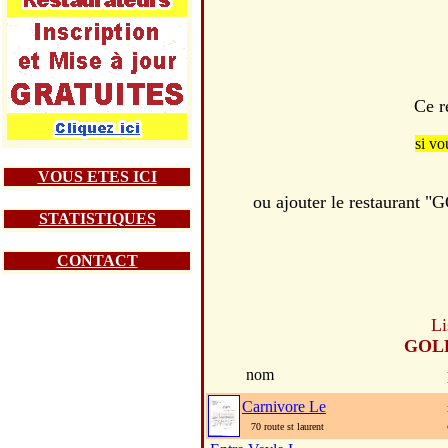
Ce r
si vo
VOUS ETES ICI
ou ajouter le restaura
STATISTIQUES
CONTACT
Li
GOL
nom
Carnivore Le
70 route st laurent