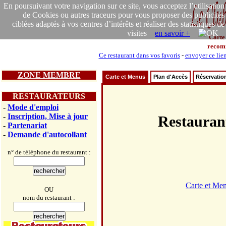
En poursuivant votre navigation sur ce site, vous acceptez l’utilisation
de Cookies ou autres traceurs pour vous proposer des publicités
ciblées adaptés à vos centres d’intérêts et réaliser des statistiques de
visites
en savoir +
Carte
recom
Ce restaurant dans vos favoris
-
envoyer ce lie
ZONE MEMBRE
Carte et Menus
Plan d'Accès
Réservatio
RESTAURATEURS
-
Mode d'emploi
-
Inscription, Mise à jour
Restaura
-
Partenariat
-
Demande d'autocollant
n° de téléphone du restaurant :
Carte et Me
OU
nom du restaurant :