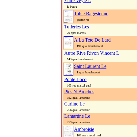
Entre Veyle L
le bourg
Table Bagesienne
grande rue
Tuileries Les
29 quai marans
A La Tete De Lard
194 quai bouchacourt
Autre Rive Rivon Vincent L
143 quai bouchacourt
Saint Laurent Le
1 quai bouchacourt
Ponte Loco
103,rue marcel paul
Pics N Broches
192 quai lamartine
Carline Le
266 quai lamartine
Lamartine Le
259 quai lamartine
Ambroisie
103 rue marcel paul