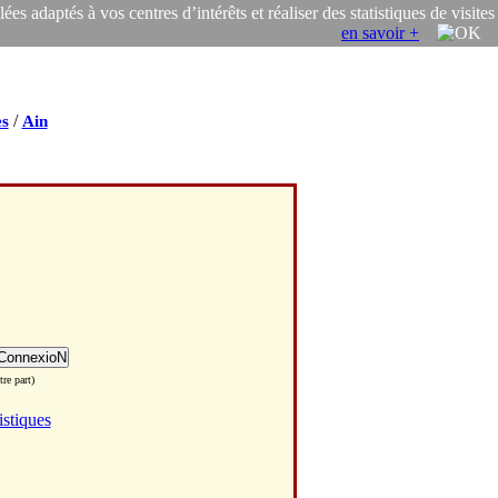
s adaptés à vos centres d’intérêts et réaliser des statistiques de visites
en savoir +
/
s
Ain
re part)
istiques