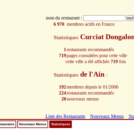
nom du restaurant :
6 970
membres actifs en France
Curciat Dongalo
Statistiques
1
restaurants recommandés
719
pages consultées pour cette ville
cette ville a été affichée
719
fois
de l'Ain
Statistiques
:
192
membres depuis le 01/2006
224
restaurants recommandés
20
nouveaux menus
Liste des Restaurants
Nouveaux Menus
Sta
staurants
Nouveaux Menus
Statistiques