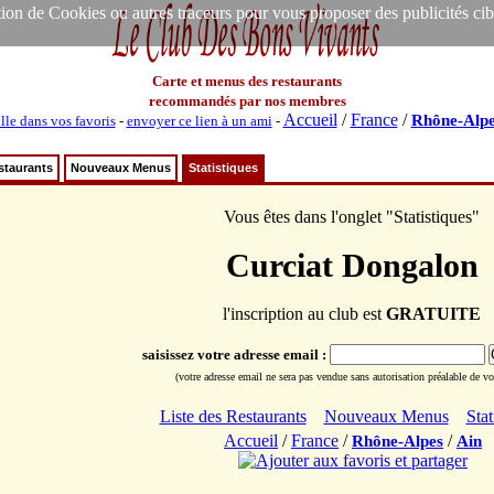
ion de Cookies ou autres traceurs pour vous proposer des publicités ciblée
Carte et menus des restaurants
recommandés par nos membres
Accueil
/
France
/
Rhône-Alpe
lle dans vos favoris
-
envoyer ce lien à un ami
-
staurants
Nouveaux Menus
Statistiques
Vous êtes dans l'onglet "Statistiques"
Curciat Dongalon
l'inscription au club est
GRATUITE
saisissez votre adresse email :
(votre adresse email ne sera pas vendue sans autorisation préalable de vot
Liste des Restaurants
Nouveaux Menus
Stat
Accueil
/
France
/
/
Rhône-Alpes
Ain