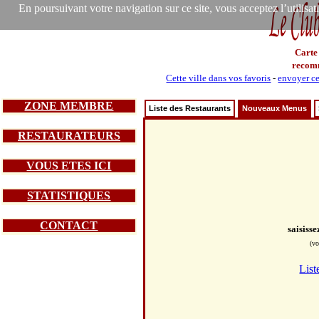
En poursuivant votre navigation sur ce site, vous acceptez l’utilisa
Carte
recom
Cette ville dans vos favoris
-
envoyer ce
ZONE MEMBRE
Liste des Restaurants
Nouveaux Menus
RESTAURATEURS
VOUS ETES ICI
STATISTIQUES
CONTACT
saisiss
(vo
List