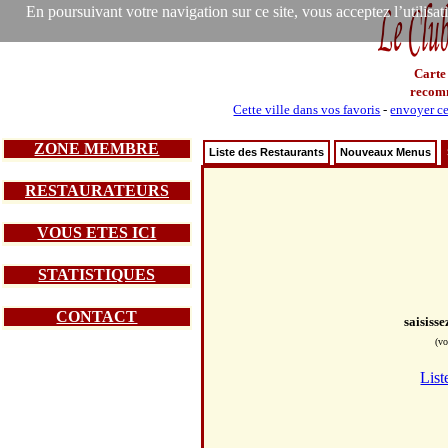
En poursuivant votre navigation sur ce site, vous acceptez l’utilisa
Carte
recom
Cette ville dans vos favoris
-
envoyer ce
ZONE MEMBRE
Liste des Restaurants
Nouveaux Menus
RESTAURATEURS
VOUS ETES ICI
STATISTIQUES
CONTACT
saisiss
(vo
List