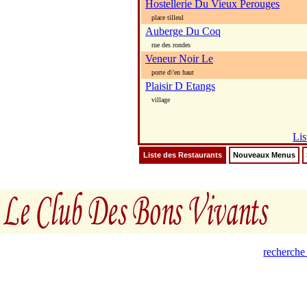
Hostellerie Du Vieux Perouges
place tilleul
Auberge Du Coq
rue des rondes
Veneur Noir Le
porte d\'en haut
Plaisir D Etangs
village
Lis
Liste des Restaurants
Nouveaux Menus
recherche 