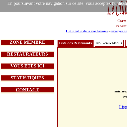
En poursuivant votre navigation sur ce site, vous acceptez l’utilisa
Carte
recom
Cette ville dans vos favoris
-
envoyer ce
ZONE MEMBRE
Liste des Restaurants
Nouveaux Menus
RESTAURATEURS
VOUS ETES ICI
STATISTIQUES
CONTACT
saisiss
(vo
List