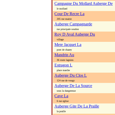
Campagne Du Mollard Auberge De
le mollard
Cour De Recre La
205 rue mairie
Auberge Campagnarde
rue principale soudon
Roy D Aval Auberge Du
village
Mere Jacquet La
pont de chazey
Mandrin Au
36 route lagnieu
Estragon L
place marche
Auberge Du Clos L
124 rue de vougy
Auberge De La Source
sous la dangereuse
Cave La
6 rue eglise
Auberge Gite De La Praille
la praille