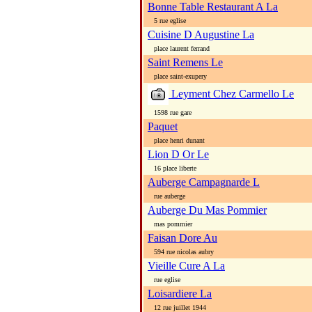
Bonne Table Restaurant A La
5 rue eglise
Cuisine D Augustine La
place laurent ferrand
Saint Remens Le
place saint-exupery
Leyment Chez Carmello Le
1598 rue gare
Paquet
place henri dunant
Lion D Or Le
16 place liberte
Auberge Campagnarde L
rue auberge
Auberge Du Mas Pommier
mas pommier
Faisan Dore Au
594 rue nicolas aubry
Vieille Cure A La
rue eglise
Loisardiere La
12 rue juillet 1944