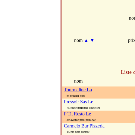
no
nom
▲
▼
pri
Liste 
nom
Tourmaline La
en pragnat nord
Pressoir Sas Le
75 route nationale coutelieu
P Tit Resto Le
39 avenue paul painleve
Carmelo Bar Pizzeria
15 rue doct charcot