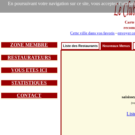
En poursuivant votre navigation sur ce site, vous acceptez l’utilisa
Carte
recom
Cette ville dans vos favoris
-
envoyer ce
ZONE MEMBRE
Liste des Restaurants
Nouveaux Menus
RESTAURATEURS
VOUS ETES ICI
STATISTIQUES
CONTACT
saisiss
(vo
List