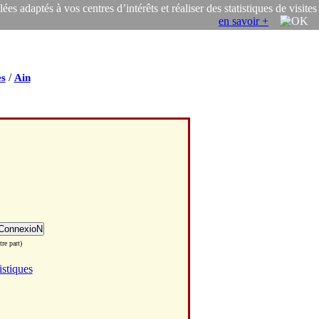
s adaptés à vos centres d’intérêts et réaliser des statistiques de visites
en savoir +
/
s
Ain
re part)
istiques