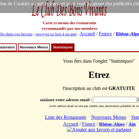
ion de Cookies ou autres traceurs pour vous proposer des publicités ciblée
Carte et menus des restaurants
recommandés par nos membres
Accueil
/
France
/
Rhône-Alpe
lle dans vos favoris
-
envoyer ce lien à un ami
-
staurants
Nouveaux Menus
Statistiques
Vous êtes dans l'onglet "Statistiques"
Etrez
l'inscription au club est
GRATUITE
saisissez votre adresse email :
(votre adresse email ne sera pas vendue sans autorisation préalable de vot
Liste des Restaurants
Nouveaux Menus
Stat
Accueil
/
France
/
/
Rhône-Alpes
Ain