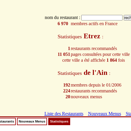
nom du restaurant :
6 970
membres actifs en France
Etrez
Statistiques
:
1
restaurants recommandés
11 051
pages consultées pour cette ville
cette ville a été affichée
1 864
fois
de l'Ain
Statistiques
:
192
membres depuis le 01/2006
224
restaurants recommandés
20
nouveaux menus
Liste des Restaurants
Nouveaux Menus
Sta
staurants
Nouveaux Menus
Statistiques