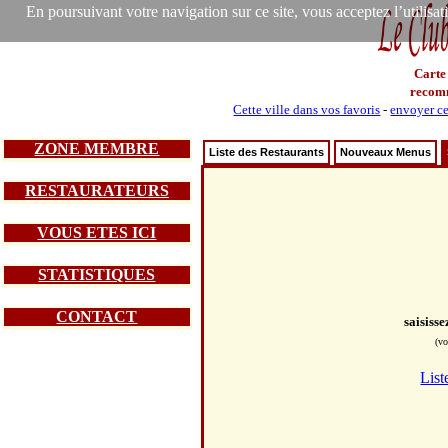
En poursuivant votre navigation sur ce site, vous acceptez l’utilisa
Carte
recom
Cette ville dans vos favoris
-
envoyer ce
ZONE MEMBRE
Liste des Restaurants
Nouveaux Menus
RESTAURATEURS
VOUS ETES ICI
STATISTIQUES
CONTACT
saisiss
(vo
List