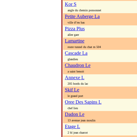
Kor S
angle du chemin ponsonnet
Petite Auberge La
ville d\'en bas
Pizza Plus
allee gare
Lamartine
route tunnel du chat rn 504
Cascade La
glandieu
Chaudron Le
a saint benoit
Annexe L
205 bords du lac
Skif Le
le grand port
Oree Des Sapins L
chef lieu
Dadon Le
13 avenue jean moulin
Etage L
2 bl jean charcot