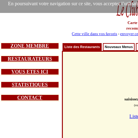
En poursuivant votre navigation sur ce site, vous acceptez l’utilisa
Carte
recom
Cette ville dans vos favoris
-
envoyer ce
ZONE MEMBRE
Liste des Restaurants
Nouveaux Menus
RESTAURATEURS
VOUS ETES ICI
STATISTIQUES
CONTACT
saisiss
(vo
List