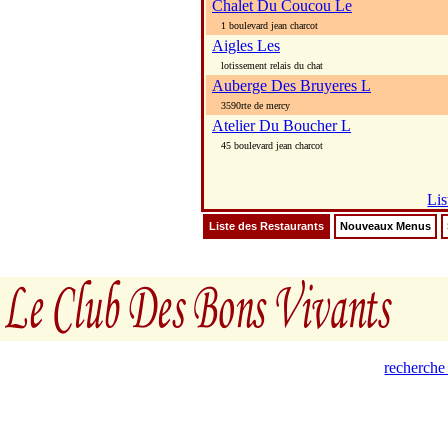
Chalet Du Coucou Le
1 boulevard jean charcot
Aigles Les
lotissement relais du chat
Auberge Des Bruyeres L
3590rte de mercy
Atelier Du Boucher L
45 boulevard jean charcot
Lis
Liste des Restaurants
Nouveaux Menus
recherche 