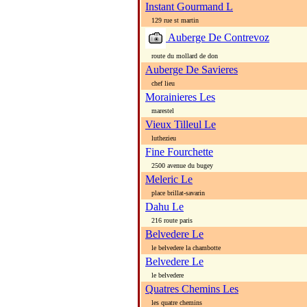
Instant Gourmand L
129 rue st martin
Auberge De Contrevoz
route du mollard de don
Auberge De Savieres
chef lieu
Morainieres Les
marestel
Vieux Tilleul Le
luthezieu
Fine Fourchette
2500 avenue du bugey
Meleric Le
place brillat-savarin
Dahu Le
216 route paris
Belvedere Le
le belvedere la chambotte
Belvedere Le
le belvedere
Quatres Chemins Les
les quatre chemins