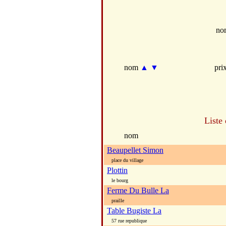
no
nom
▲
▼
pri
Liste
nom
Beaupellet Simon
place du village
Plottin
le bourg
Ferme Du Bulle La
praille
Table Bugiste La
57 rue republique