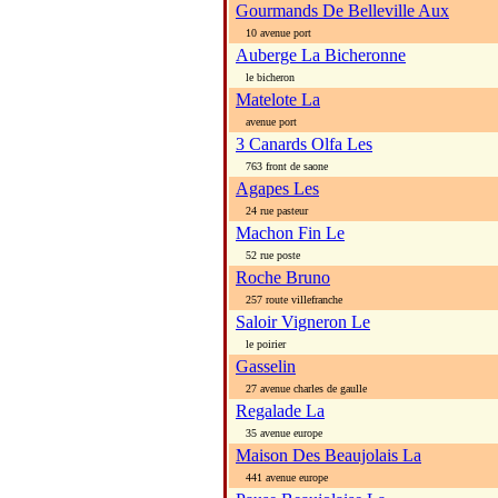
Gourmands De Belleville Aux
10 avenue port
Auberge La Bicheronne
le bicheron
Matelote La
avenue port
3 Canards Olfa Les
763 front de saone
Agapes Les
24 rue pasteur
Machon Fin Le
52 rue poste
Roche Bruno
257 route villefranche
Saloir Vigneron Le
le poirier
Gasselin
27 avenue charles de gaulle
Regalade La
35 avenue europe
Maison Des Beaujolais La
441 avenue europe