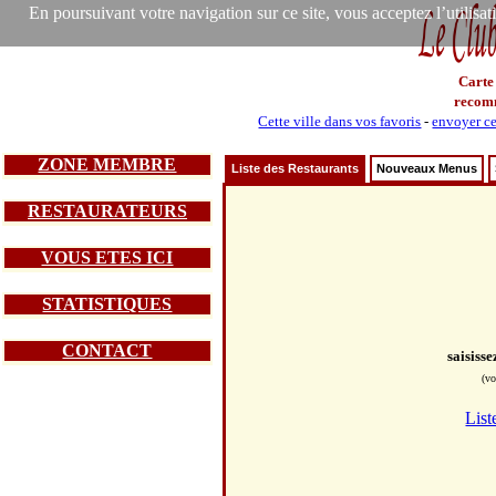
En poursuivant votre navigation sur ce site, vous acceptez l’utilisa
Carte
recom
Cette ville dans vos favoris
-
envoyer ce
ZONE MEMBRE
Liste des Restaurants
Nouveaux Menus
RESTAURATEURS
VOUS ETES ICI
STATISTIQUES
CONTACT
saisiss
(vo
List