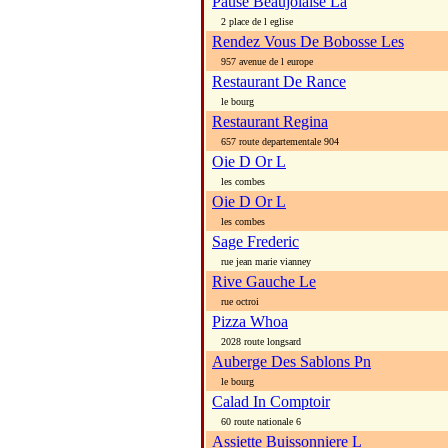
Pause Beaujolaise La
2 place de l eglise
Rendez Vous De Bobosse Les
957 avenue de l europe
Restaurant De Rance
le bourg
Restaurant Regina
657 route departementale 904
Oie D Or L
les combes
Oie D Or L
les combes
Sage Frederic
rue jean marie vianney
Rive Gauche Le
rue octroi
Pizza Whoa
2028 route longsard
Auberge Des Sablons Pn
le bourg
Calad In Comptoir
60 route nationale 6
Assiette Buissonniere L