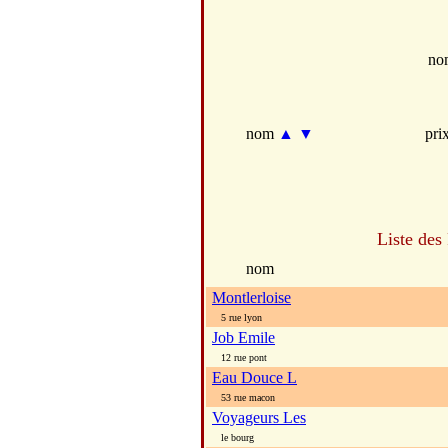
no
nom
▲
▼
pri
Liste des
nom
Montlerloise
5 rue lyon
Job Emile
12 rue pont
Eau Douce L
53 rue macon
Voyageurs Les
le bourg