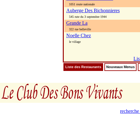
1051 route nationale
Auberge Des Bichonnieres
545 rute du 3 septembre 1944
Grande La
322 rue belleville
Noelle Chez
le village
Lis
Liste des Restaurants
Nouveaux Menus
recherche 