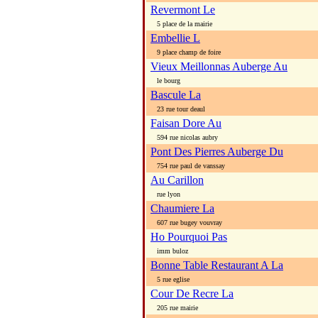
Revermont Le
5 place de la mairie
Embellie L
9 place champ de foire
Vieux Meillonnas Auberge Au
le bourg
Bascule La
23 rue tour deaul
Faisan Dore Au
594 rue nicolas aubry
Pont Des Pierres Auberge Du
754 rue paul de vanssay
Au Carillon
rue lyon
Chaumiere La
607 rue bugey vouvray
Ho Pourquoi Pas
imm buloz
Bonne Table Restaurant A La
5 rue eglise
Cour De Recre La
205 rue mairie