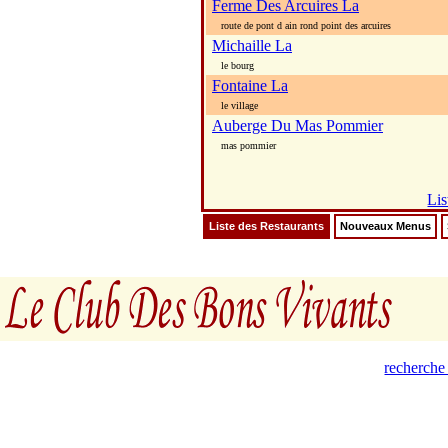
Ferme Des Arcuires La
route de pont d ain rond point des arcuires
Michaille La
le bourg
Fontaine La
le village
Auberge Du Mas Pommier
mas pommier
Lis
Liste des Restaurants
Nouveaux Menus
recherche 