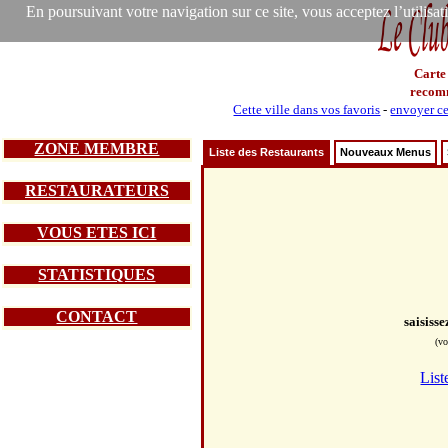
En poursuivant votre navigation sur ce site, vous acceptez l’utilisa
Carte
recom
Cette ville dans vos favoris
-
envoyer ce
ZONE MEMBRE
Liste des Restaurants
Nouveaux Menus
RESTAURATEURS
VOUS ETES ICI
STATISTIQUES
CONTACT
saisiss
(vo
List