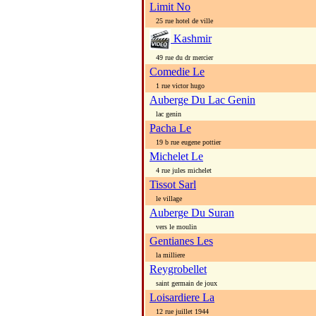
Limit No
25 rue hotel de ville
Kashmir
49 rue du dr mercier
Comedie Le
1 rue victor hugo
Auberge Du Lac Genin
lac genin
Pacha Le
19 b rue eugene pottier
Michelet Le
4 rue jules michelet
Tissot Sarl
le village
Auberge Du Suran
vers le moulin
Gentianes Les
la milliere
Reygrobellet
saint germain de joux
Loisardiere La
12 rue juillet 1944