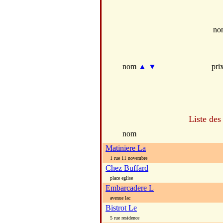
no
nom
▲
▼
pri
Liste des
nom
Matiniere La
1 rue 11 novembre
Chez Buffard
place eglise
Embarcadere L
avenue lac
Bistrot Le
5 rue residence