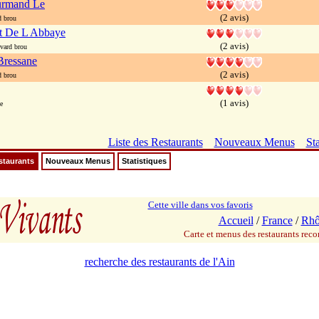
urmand Le
(2 avis)
 brou
t De L Abbaye
(2 avis)
vard brou
Bressane
(2 avis)
 brou
(1 avis)
e
Liste des Restaurants
Nouveaux Menus
Sta
staurants
Nouveaux Menus
Statistiques
Cette ville dans vos favoris
Accueil
/
France
/
Rhô
Carte et menus des restaurants re
recherche des restaurants de l'Ain