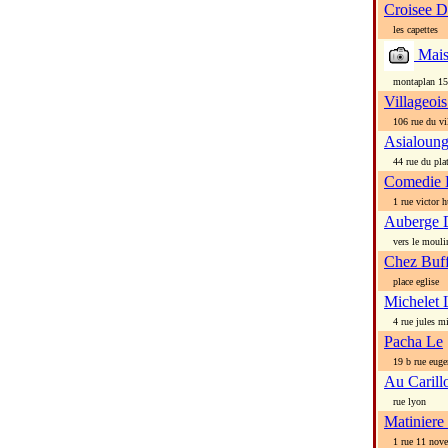
Croisee D
les capettes
Mais
montaplan 150
Villageoi
106 rue du vil
Asialoun
44 rue du pla
Comedie 
1 rue victor 
Auberge 
vers le mouli
Chez Buf
place eglise
Michelet 
4 rue jules mi
Pacha Le
19 b rue eugen
Au Carill
rue lyon
Matiniere
1 rue 11 nov