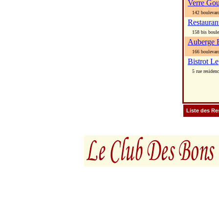
Verre Go
142 boulevard
Restauran
158 bis boule
Auberge 
166 boulevard
Bistrot Le
5 rue residenc
Liste des Re