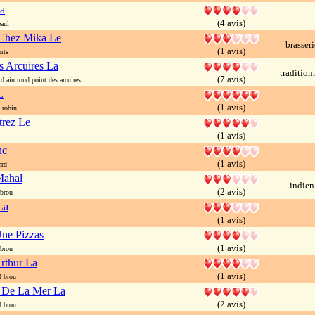
a
(4 avis)
aul
 Chez Mika Le
brasseri
(1 avis)
rts
 Arcuires La
tradition
(7 avis)
 ain rond point des arcuires
L
(1 avis)
 robin
trez Le
(1 avis)
nc
(1 avis)
ard
ahal
indien
(2 avis)
brou
La
(1 avis)
Une Pizzas
(1 avis)
brou
rthur La
(1 avis)
 brou
e De La Mer La
(2 avis)
 brou