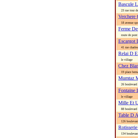
Bascule L
23 rue tour de
Verchere
18 avenue spo
Ferme Des
route de pont d
Escargot 
41 rue charles
Relai D E
le village
Chez Bla
19 place bern
Mumtaz M
26 boulevard 
Fontaine 
le village
Mille Et 
88 boulevard 
Table D A
126 boulevard
Rotisseri
134 boulevard