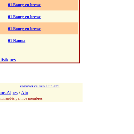
01 Bourg-en-bresse
01 Bourg-en-bresse
01 Bourg-en-bresse
01 Nantua
tistiques
envoyer ce lien à un ami
ne-Alpes
/
Ain
commandés par nos membres