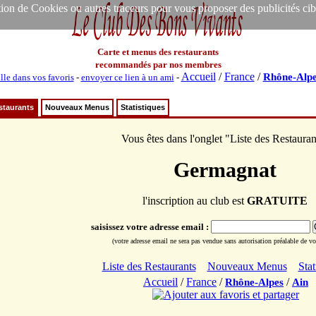
ion de Cookies ou autres traceurs pour vous proposer des publicités ciblée
Carte et menus des restaurants
recommandés par nos membres
Accueil
/
France
/
Rhône-Alpe
lle dans vos favoris
-
envoyer ce lien à un ami
-
staurants
Nouveaux Menus
Statistiques
Vous êtes dans l'onglet "Liste des Restauran
Germagnat
l'inscription au club est
GRATUITE
saisissez votre adresse email :
(votre adresse email ne sera pas vendue sans autorisation préalable de vot
Liste des Restaurants
Nouveaux Menus
Stat
Accueil
/
France
/
/
Rhône-Alpes
Ain