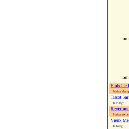
no
nom
Embellie 
9 place champ 
Tissot Sar
le village
Revermon
5 place de la 
Vieux Me
le bourg