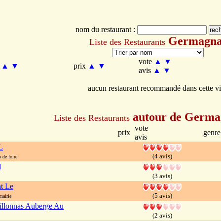
nom du restaurant :
Germagna
Liste des Restaurants
vote
▲
▼
m
▲
▼
prix
▲
▼
avis
▲
▼
aucun restaurant recommandé dans cette vi
autour de Germa
Liste des Restaurants
vote
prix
genre
avis
L
(4 avis)
de foire
l
(3 avis)
t Le
(5 avis)
mairie
illonnas Auberge Au
(2 avis)