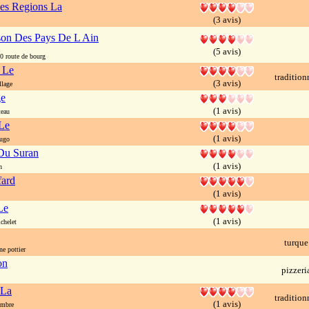
es Regions La
(3 avis)
on Des Pays De L Ain
(5 avis)
 route de bourg
s Le
tradition
(3 avis)
lage
ge
(1 avis)
teau
Le
(1 avis)
hugo
Du Suran
(1 avis)
n
fard
(1 avis)
Le
(1 avis)
chelet
turque
e pottier
on
pizzeri
 La
tradition
(1 avis)
embre