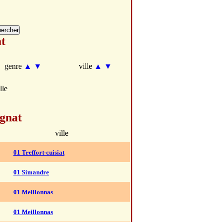
t
genre
▲
▼
ville
▲
▼
lle
gnat
ville
01 Treffort-cuisiat
01 Simandre
01 Meillonnas
01 Meillonnas