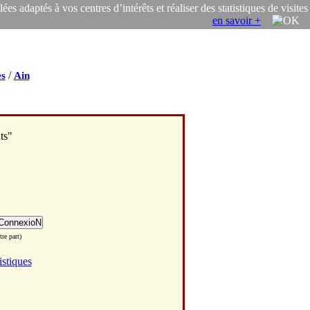
s adaptés à vos centres d’intérêts et réaliser des statistiques de visites
en savoir +
/
s
Ain
ts"
re part)
istiques