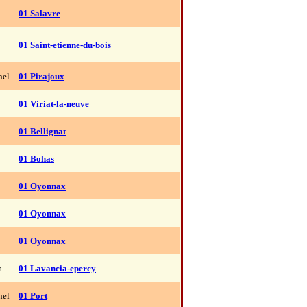
01 Salavre
01 Saint-etienne-du-bois
nel
01 Pirajoux
01 Viriat-la-neuve
01 Bellignat
01 Bohas
01 Oyonnax
01 Oyonnax
01 Oyonnax
a
01 Lavancia-epercy
nel
01 Port