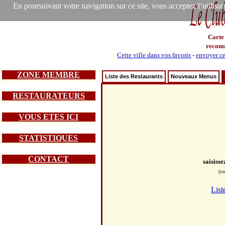
En poursuivant votre navigation sur ce site, vous acceptez l’utilisa
Carte
recom
Cette ville dans vos favoris
-
envoyer ce
ZONE MEMBRE
Liste des Restaurants
Nouveaux Menus
RESTAURATEURS
VOUS ETES ICI
STATISTIQUES
CONTACT
saisiss
(vo
List