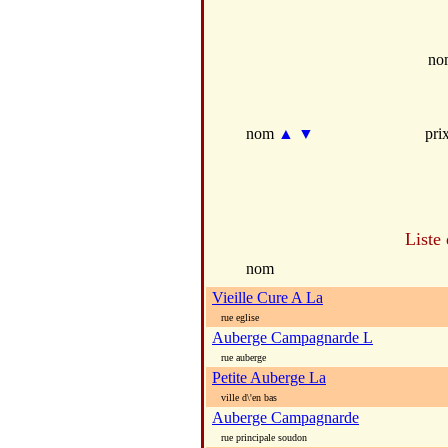
no
nom
▲
▼
pri
Liste
nom
Vieille Cure A La
rue eglise
Auberge Campagnarde L
rue auberge
Petite Auberge La
ville d\'en bas
Auberge Campagnarde
rue principale soudon