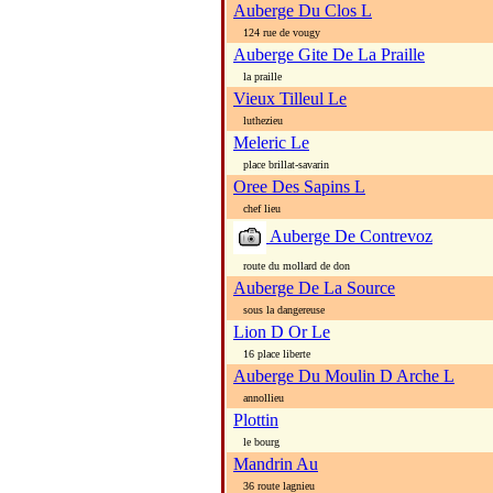
Auberge Du Clos L
124 rue de vougy
Auberge Gite De La Praille
la praille
Vieux Tilleul Le
luthezieu
Meleric Le
place brillat-savarin
Oree Des Sapins L
chef lieu
Auberge De Contrevoz
route du mollard de don
Auberge De La Source
sous la dangereuse
Lion D Or Le
16 place liberte
Auberge Du Moulin D Arche L
annollieu
Plottin
le bourg
Mandrin Au
36 route lagnieu