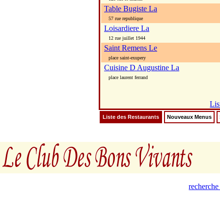
Table Bugiste La
57 rue republique
Loisardiere La
12 rue juillet 1944
Saint Remens Le
place saint-exupery
Cuisine D Augustine La
place laurent ferrand
Lis
Liste des Restaurants
Nouveaux Menus
recherche 