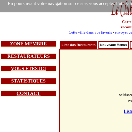
En poursuivant votre navigation sur ce site, vous acceptez l’utilisa
Carte
recom
Cette ville dans vos favoris
-
envoyer ce
ZONE MEMBRE
Liste des Restaurants
Nouveaux Menus
RESTAURATEURS
VOUS ETES ICI
STATISTIQUES
CONTACT
saisiss
(vo
List