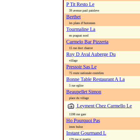
P Tit Resto Le
39 avenue paul painleve
Berthet
les plans d\'hotonnes
Tourmaline La
en pragnat nord
Carmelo Bar Pizzeria
15 rue doct charcot
Roy D Aval Auberge Du
village
Pressoir Sas Le
75 route nationale coutelieu
Bonne Table Restaurant A La
5 rue eglise
Beaupellet Simon
place du village
Leyment Chez Carmello Le
1598 rue gare
Ho Pourquoi Pas
imm buloz
Instant Gourmand L
129 rue st martin