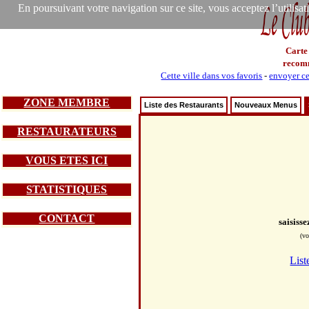
En poursuivant votre navigation sur ce site, vous acceptez l’utilisa
Carte
recom
Cette ville dans vos favoris
-
envoyer ce
ZONE MEMBRE
Liste des Restaurants
Nouveaux Menus
RESTAURATEURS
VOUS ETES ICI
STATISTIQUES
CONTACT
saisiss
(vo
List