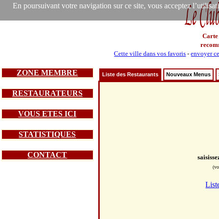
En poursuivant votre navigation sur ce site, vous acceptez l’utilisa
Carte
recom
Cette ville dans vos favoris
-
envoyer ce
ZONE MEMBRE
Liste des Restaurants
Nouveaux Menus
RESTAURATEURS
VOUS ETES ICI
STATISTIQUES
CONTACT
saisiss
(vo
List