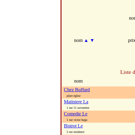
no
nom
▲
▼
pri
Liste 
nom
Chez Buffard
place eglise
Matiniere La
1 rue 11 novembre
Comedie Le
1 rue victor hugo
Bistrot Le
5 rue residence