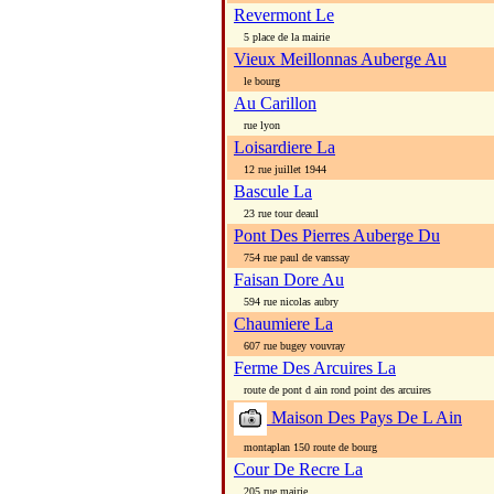
Revermont Le
5 place de la mairie
Vieux Meillonnas Auberge Au
le bourg
Au Carillon
rue lyon
Loisardiere La
12 rue juillet 1944
Bascule La
23 rue tour deaul
Pont Des Pierres Auberge Du
754 rue paul de vanssay
Faisan Dore Au
594 rue nicolas aubry
Chaumiere La
607 rue bugey vouvray
Ferme Des Arcuires La
route de pont d ain rond point des arcuires
Maison Des Pays De L Ain
montaplan 150 route de bourg
Cour De Recre La
205 rue mairie