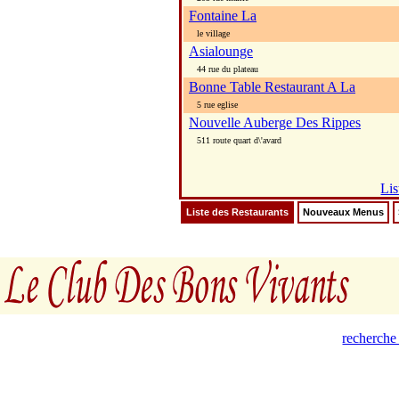
Fontaine La
le village
Asialounge
44 rue du plateau
Bonne Table Restaurant A La
5 rue eglise
Nouvelle Auberge Des Rippes
511 route quart d\'avard
Lis
Liste des Restaurants
Nouveaux Menus
recherche 