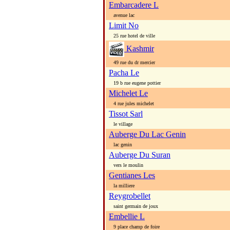
Embarcadere L
avenue lac
Limit No
25 rue hotel de ville
Kashmir
49 rue du dr mercier
Pacha Le
19 b rue eugene pottier
Michelet Le
4 rue jules michelet
Tissot Sarl
le village
Auberge Du Lac Genin
lac genin
Auberge Du Suran
vers le moulin
Gentianes Les
la milliere
Reygrobellet
saint germain de joux
Embellie L
9 place champ de foire