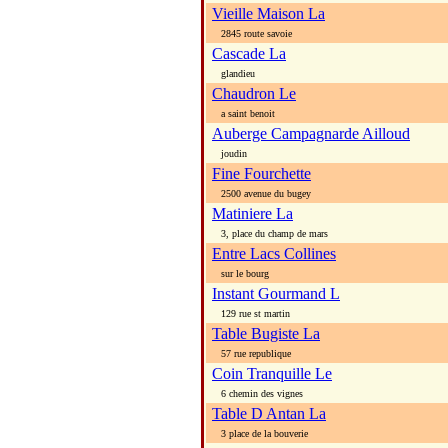
Vieille Maison La
2845 route savoie
Cascade La
glandieu
Chaudron Le
a saint benoit
Auberge Campagnarde Ailloud
joudin
Fine Fourchette
2500 avenue du bugey
Matiniere La
3, place du champ de mars
Entre Lacs Collines
sur le bourg
Instant Gourmand L
129 rue st martin
Table Bugiste La
57 rue republique
Coin Tranquille Le
6 chemin des vignes
Table D Antan La
3 place de la bouverie