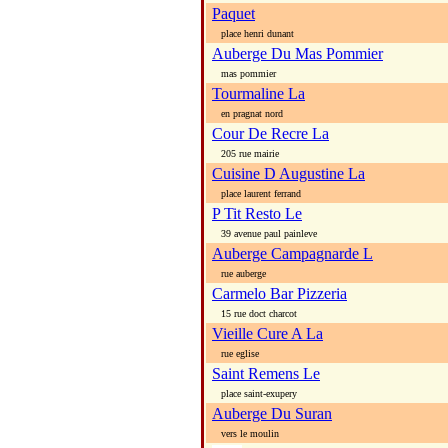
Paquet
place henri dunant
Auberge Du Mas Pommier
mas pommier
Tourmaline La
en pragnat nord
Cour De Recre La
205 rue mairie
Cuisine D Augustine La
place laurent ferrand
P Tit Resto Le
39 avenue paul painleve
Auberge Campagnarde L
rue auberge
Carmelo Bar Pizzeria
15 rue doct charcot
Vieille Cure A La
rue eglise
Saint Remens Le
place saint-exupery
Auberge Du Suran
vers le moulin