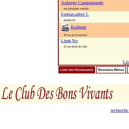
Auberge Campagnarde
rue principale soudon
Embarcadere L
avenue lac
Kashmir
49 rue du dr mercier
Limit No
25 rue hotel de ville
Lis
Liste des Restaurants
Nouveaux Menus
recherche 