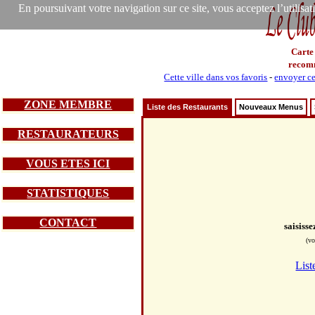
En poursuivant votre navigation sur ce site, vous acceptez l’utilisa
Carte
recom
Cette ville dans vos favoris
-
envoyer ce
ZONE MEMBRE
Liste des Restaurants
Nouveaux Menus
RESTAURATEURS
VOUS ETES ICI
STATISTIQUES
CONTACT
saisiss
(vo
List