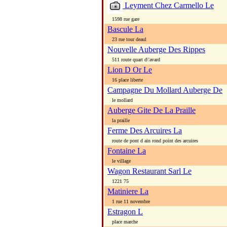
Leyment Chez Carmello Le
1598 rue gare
Bascule La
23 rue tour deaul
Nouvelle Auberge Des Rippes
511 route quart d\'avard
Lion D Or Le
16 place liberte
Campagne Du Mollard Auberge De
le mollard
Auberge Gite De La Praille
la praille
Ferme Des Arcuires La
route de pont d ain rond point des arcuires
Fontaine La
le village
Wagon Restaurant Sarl Le
1221 75
Matiniere La
1 rue 11 novembre
Estragon L
place marche