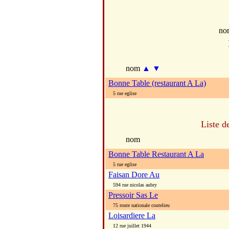
no
nom
▲
▼
Bonne Table (restaurant A La)
5 rue eglise
Liste d
nom
Bonne Table Restaurant A La
5 rue eglise
Faisan Dore Au
594 rue nicolas aubry
Pressoir Sas Le
75 route nationale coutelieu
Loisardiere La
12 rue juillet 1944