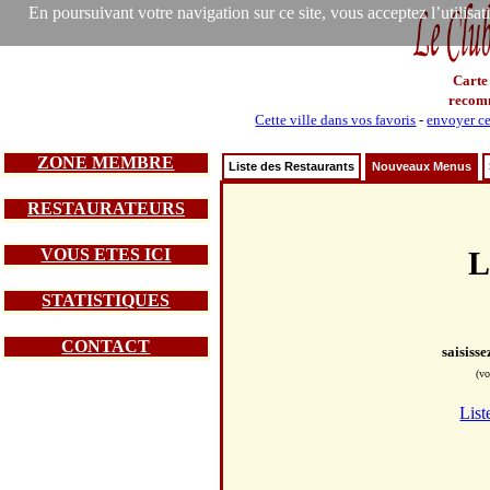
En poursuivant votre navigation sur ce site, vous acceptez l’utilisa
Carte
recom
Cette ville dans vos favoris
-
envoyer ce
ZONE MEMBRE
Liste des Restaurants
Nouveaux Menus
RESTAURATEURS
VOUS ETES ICI
L
STATISTIQUES
CONTACT
saisiss
(vo
List