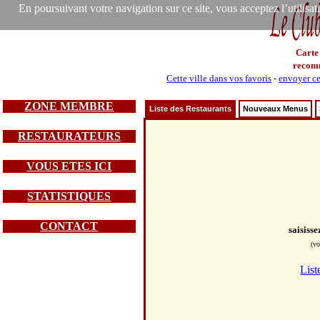
En poursuivant votre navigation sur ce site, vous acceptez l’utilisa
Carte
recom
Cette ville dans vos favoris
-
envoyer ce
ZONE MEMBRE
Liste des Restaurants
Nouveaux Menus
RESTAURATEURS
VOUS ETES ICI
STATISTIQUES
CONTACT
saisiss
(vo
List