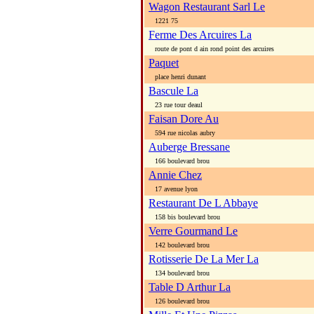
Wagon Restaurant Sarl Le
1221 75
Ferme Des Arcuires La
route de pont d ain rond point des arcuires
Paquet
place henri dunant
Bascule La
23 rue tour deaul
Faisan Dore Au
594 rue nicolas aubry
Auberge Bressane
166 boulevard brou
Annie Chez
17 avenue lyon
Restaurant De L Abbaye
158 bis boulevard brou
Verre Gourmand Le
142 boulevard brou
Rotisserie De La Mer La
134 boulevard brou
Table D Arthur La
126 boulevard brou