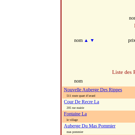
no
nom
▲
▼
pri
Liste des 
nom
Nouvelle Auberge Des Rippes
511 route quart d\'avard
Cour De Recre La
205 rue mairie
Fontaine La
le village
Auberge Du Mas Pommier
mas pommier