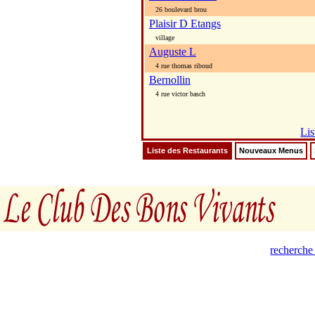
26 boulevard brou
Plaisir D Etangs
village
Auguste L
4 rue thomas riboud
Bernollin
4 rue victor basch
Lis
Liste des Restaurants
Nouveaux Menus
recherche 