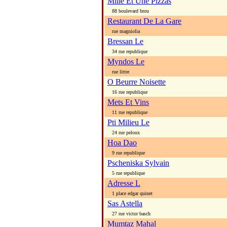
Mille Et Une Pizzas
88 boulevard brou
Restaurant De La Gare
rue magniolia
Bressan Le
34 rue republique
Myndos Le
rue littre
O Beurre Noisette
16 rue republique
Mets Et Vins
11 rue republique
Pti Milieu Le
24 rue peloux
Hoa Dao
9 rue republique
Pscheniska Sylvain
5 rue republique
Adresse L
1 place edgar quinet
Sas Astella
27 rue victor basch
Mumtaz Mahal