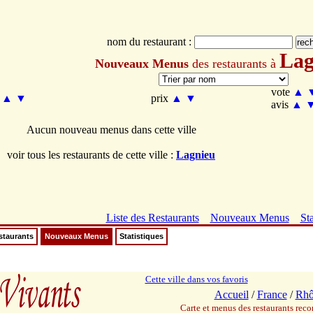
nom du restaurant :
Lag
Nouveaux Menus
des restaurants à
vote
▲
m
▲
▼
prix
▲
▼
avis
▲
Aucun nouveau menus dans cette ville
voir tous les restaurants de cette ville :
Lagnieu
Liste des Restaurants
Nouveaux Menus
Sta
staurants
Nouveaux Menus
Statistiques
Cette ville dans vos favoris
Accueil
/
France
/
Rhô
Carte et menus des restaurants re