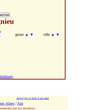
nieu
▼
genre
▲
▼
ville
▲
▼
▼
tistiques
envoyer ce lien à un ami
ne-Alpes
/
Ain
commandés par nos membres