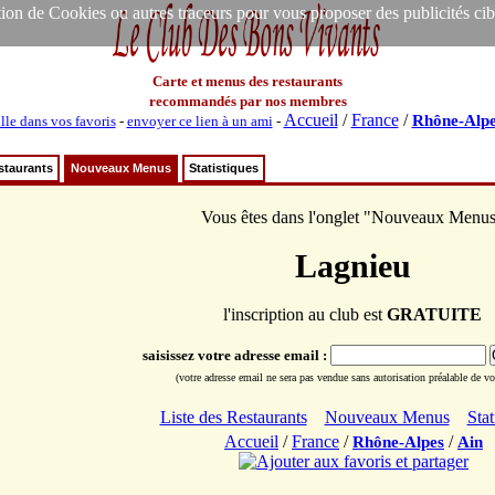
ion de Cookies ou autres traceurs pour vous proposer des publicités ciblée
Carte et menus des restaurants
recommandés par nos membres
Accueil
/
France
/
Rhône-Alpe
lle dans vos favoris
-
envoyer ce lien à un ami
-
staurants
Nouveaux Menus
Statistiques
Vous êtes dans l'onglet "Nouveaux Menu
Lagnieu
l'inscription au club est
GRATUITE
saisissez votre adresse email :
(votre adresse email ne sera pas vendue sans autorisation préalable de vot
Liste des Restaurants
Nouveaux Menus
Stat
Accueil
/
France
/
/
Rhône-Alpes
Ain