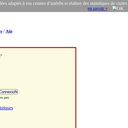
s adaptés à vos centres d’intérêts et réaliser des statistiques de visites
en savoir +
/
s
Ain
s"
re part)
istiques