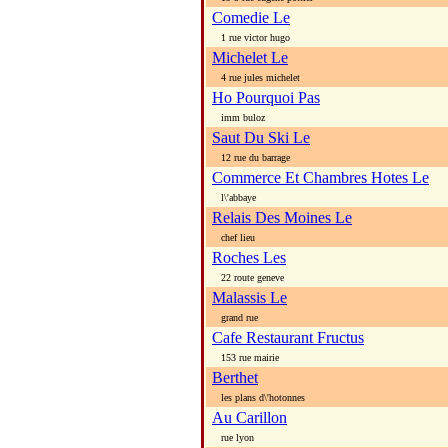
Comedie Le
1 rue victor hugo
Michelet Le
4 rue jules michelet
Ho Pourquoi Pas
imm buloz
Saut Du Ski Le
12 rue du barrage
Commerce Et Chambres Hotes Le
l\'abbaye
Relais Des Moines Le
chef lieu
Roches Les
22 route geneve
Malassis Le
grand rue
Cafe Restaurant Fructus
153 rue mairie
Berthet
les plans d\'hotonnes
Au Carillon
rue lyon