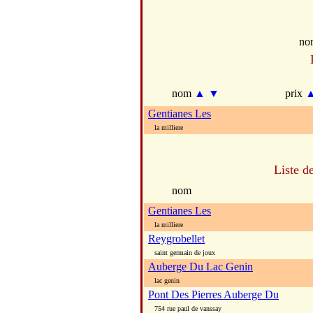
no
nom
▲
▼
prix
Gentianes Les
la milliere
Liste d
nom
Gentianes Les
la milliere
Reygrobellet
saint germain de joux
Auberge Du Lac Genin
lac genin
Pont Des Pierres Auberge Du
754 rue paul de vanssay