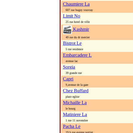
Chaumiere La
607 rue bugey vouvray
Limit No
25 rue hotel de ville
Kashmir
49 rue du dr mercier
Bistrot Le
5 rue residence
Embarcadere L
avenue lac
Sorgia
39 grande rue
Capri
9,avenue de la gare
Chez Buffard
place eglise
Michaille La
le bourg
Matiniere La
1 rue 11 novembre
Pacha Le
19 b rue eugene pottier