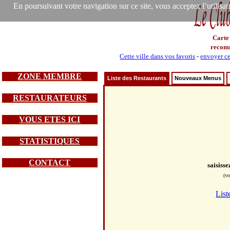
En poursuivant votre navigation sur ce site, vous acceptez l’utilisa
Carte
recom
Cette ville dans vos favoris
-
envoyer ce
ZONE MEMBRE
Liste des Restaurants
Nouveaux Menus
RESTAURATEURS
VOUS ETES ICI
STATISTIQUES
CONTACT
saisiss
(vo
List