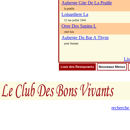
Auberge Gite De La Praille
la praille
Loisardiere La
12 rue juillet 1944
Oree Des Sapins L
chef lieu
Auberge Du Bar A Thym
pont fornant
Lis
Liste des Restaurants
Nouveaux Menus
recherche 