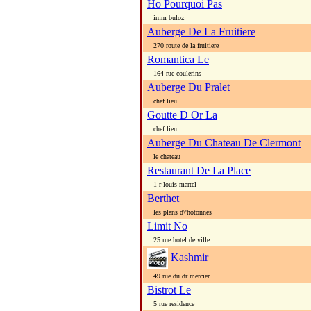
Ho Pourquoi Pas
imm buloz
Auberge De La Fruitiere
270 route de la fruitiere
Romantica Le
164 rue coulerins
Auberge Du Pralet
chef lieu
Goutte D Or La
chef lieu
Auberge Du Chateau De Clermont
le chateau
Restaurant De La Place
1 r louis martel
Berthet
les plans d\'hotonnes
Limit No
25 rue hotel de ville
Kashmir
49 rue du dr mercier
Bistrot Le
5 rue residence