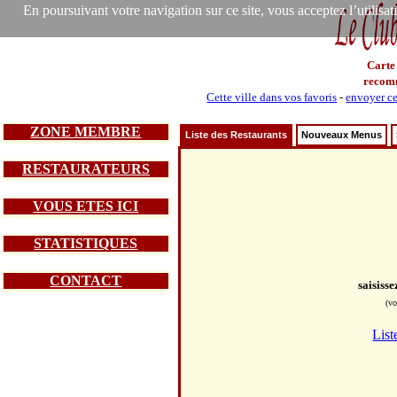
En poursuivant votre navigation sur ce site, vous acceptez l’utilisa
Carte
recom
Cette ville dans vos favoris
-
envoyer ce
ZONE MEMBRE
Liste des Restaurants
Nouveaux Menus
RESTAURATEURS
VOUS ETES ICI
STATISTIQUES
CONTACT
saisiss
(vo
List