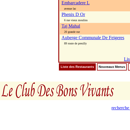
Embarcadere L
avenue lac
Phenix D Or
6 rue vieux moulins
Taj Mahal
20 grande rue
Auberge Communale De Feigeres
89 route de presilly
Lis
Liste des Restaurants
Nouveaux Menus
recherche 