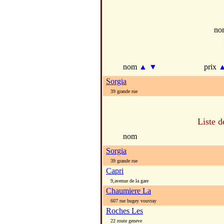
no
nom
▲
▼
prix
Sorgia
39 grande rue
Liste d
nom
Sorgia
39 grande rue
Capri
9,avenue de la gare
Chaumiere La
607 rue bugey vouvray
Roches Les
22 route geneve