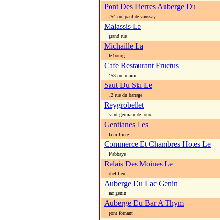
Pont Des Pierres Auberge Du
754 rue paul de vanssay
Malassis Le
grand rue
Michaille La
le bourg
Cafe Restaurant Fructus
153 rue mairie
Saut Du Ski Le
12 rue du barrage
Reygrobellet
saint germain de joux
Gentianes Les
la milliere
Commerce Et Chambres Hotes Le
l\'abbaye
Relais Des Moines Le
chef lieu
Auberge Du Lac Genin
lac genin
Auberge Du Bar A Thym
pont fornant