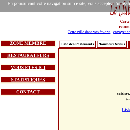
En poursuivant votre navigation sur ce site, vous acceptez l’utilisa
Carte
recom
Cette ville dans vos favoris
-
envoyer ce
ZONE MEMBRE
Liste des Restaurants
Nouveaux Menus
RESTAURATEURS
VOUS ETES ICI
STATISTIQUES
CONTACT
saisiss
(vo
List