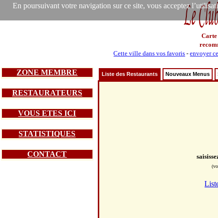
En poursuivant votre navigation sur ce site, vous acceptez l’utilisa
Carte
recom
Cette ville dans vos favoris
-
envoyer ce
ZONE MEMBRE
Liste des Restaurants
Nouveaux Menus
RESTAURATEURS
VOUS ETES ICI
STATISTIQUES
CONTACT
saisiss
(vo
List