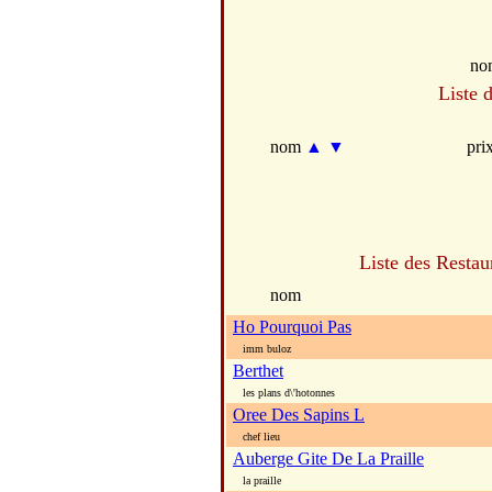
no
Liste 
nom
▲
▼
pri
Liste des Restau
nom
Ho Pourquoi Pas
imm buloz
Berthet
les plans d\'hotonnes
Oree Des Sapins L
chef lieu
Auberge Gite De La Praille
la praille