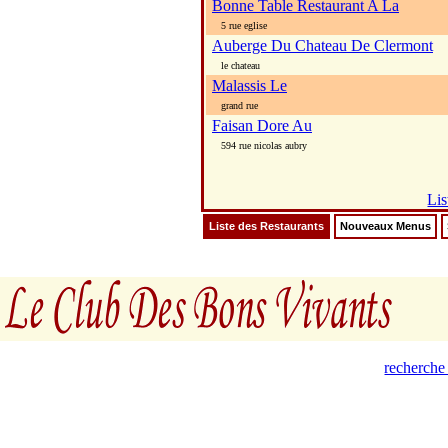
Bonne Table Restaurant A La
5 rue eglise
Auberge Du Chateau De Clermont
le chateau
Malassis Le
grand rue
Faisan Dore Au
594 rue nicolas aubry
Lis
Liste des Restaurants
Nouveaux Menus
recherche 