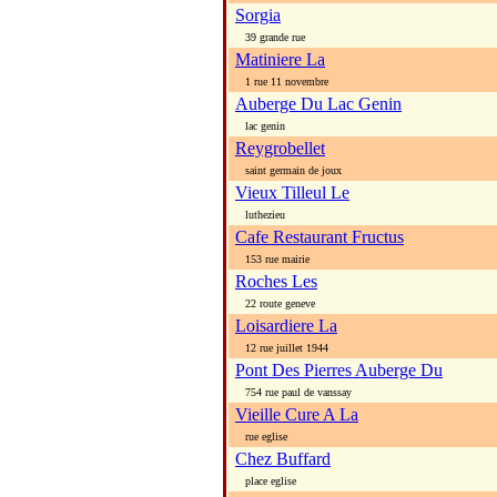
Sorgia
39 grande rue
Matiniere La
1 rue 11 novembre
Auberge Du Lac Genin
lac genin
Reygrobellet
saint germain de joux
Vieux Tilleul Le
luthezieu
Cafe Restaurant Fructus
153 rue mairie
Roches Les
22 route geneve
Loisardiere La
12 rue juillet 1944
Pont Des Pierres Auberge Du
754 rue paul de vanssay
Vieille Cure A La
rue eglise
Chez Buffard
place eglise