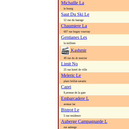
Michaille La
le bourg
Saut Du Ski Le
12 rue du barrage
Chaumiere La
607 rue bugey vouvray
Gentianes Les
la milliere
Kashmir
49 rue du dr mercier
Limit No
25 rue hotel de ville
Meleric Le
place brillat-savarin
Capri
9,avenue de la gare
Embarcadere L
avenue lac
Bistrot Le
5 rue residence
Auberge Campagnarde L
rue auberge