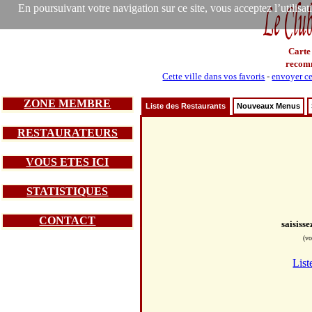
En poursuivant votre navigation sur ce site, vous acceptez l’utilisa
Carte
recom
Cette ville dans vos favoris
-
envoyer ce
ZONE MEMBRE
Liste des Restaurants
Nouveaux Menus
RESTAURATEURS
VOUS ETES ICI
STATISTIQUES
CONTACT
saisiss
(vo
List