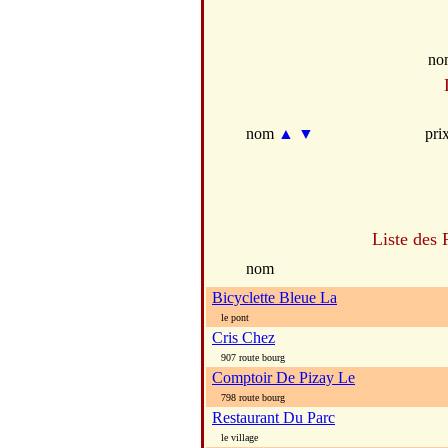
no
nom
▲
▼
pri
Liste des 
nom
Bicyclette Bleue La
le pont
Cris Chez
907 route bourg
Comptoir De Pizay Le
798 route bourg
Restaurant Du Parc
le village