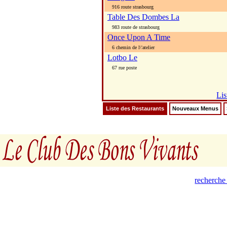
916 route strasbourg
Table Des Dombes La
983 route de strasbourg
Once Upon A Time
6 chemin de l\'atelier
Lotbo Le
67 rue poste
Lis
Liste des Restaurants
Nouveaux Menus
recherche 