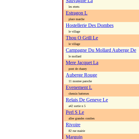
Sauvagine La
les etrets
Estragon L
place marche
Hostellerie Des Dombes
le village
Thou O Grill Le
le village
Campagne Du Mollard Auberge De
le mollard
Mere Jacquet La
pont de chazey
Auberge Rouge
11 montee paroche
Evenement L
chemin batterses
Relais De Geneve Le
a42 sortie n 5
Perl S Le
allee grandes combes
Rivoire
82 rue mairie
Marguin