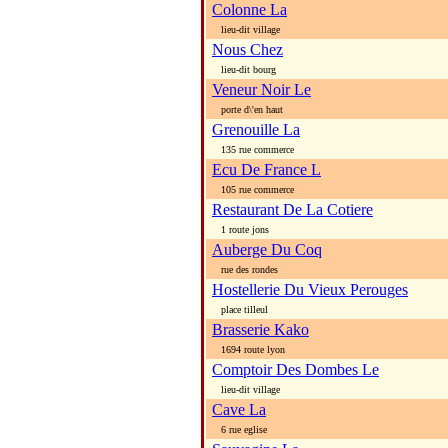
Colonne La
lieu-dit village
Nous Chez
lieu-dit bourg
Veneur Noir Le
porte d\'en haut
Grenouille La
135 rue commerce
Ecu De France L
105 rue commerce
Restaurant De La Cotiere
1 route jons
Auberge Du Coq
rue des rondes
Hostellerie Du Vieux Perouges
place tilleul
Brasserie Kako
1694 route lyon
Comptoir Des Dombes Le
lieu-dit village
Cave La
6 rue eglise