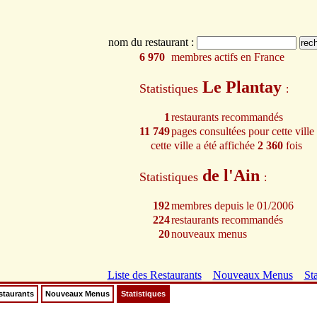
nom du restaurant :
6 970
membres actifs en France
Le Plantay
Statistiques
:
1
restaurants recommandés
11 749
pages consultées pour cette ville
cette ville a été affichée
2 360
fois
de l'Ain
Statistiques
:
192
membres depuis le 01/2006
224
restaurants recommandés
20
nouveaux menus
Liste des Restaurants
Nouveaux Menus
Sta
staurants
Nouveaux Menus
Statistiques