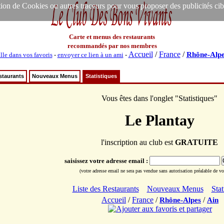
ion de Cookies ou autres traceurs pour vous proposer des publicités ciblée
Carte et menus des restaurants
recommandés par nos membres
Accueil
/
France
/
Rhône-Alpe
lle dans vos favoris
-
envoyer ce lien à un ami
-
staurants
Nouveaux Menus
Statistiques
Vous êtes dans l'onglet "Statistiques"
Le Plantay
l'inscription au club est
GRATUITE
saisissez votre adresse email :
(votre adresse email ne sera pas vendue sans autorisation préalable de vot
Liste des Restaurants
Nouveaux Menus
Stat
Accueil
/
France
/
/
Rhône-Alpes
Ain