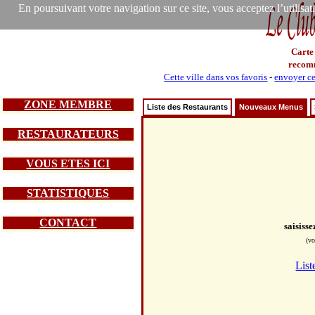
En poursuivant votre navigation sur ce site, vous acceptez l’utilisa
Carte
recom
Cette ville dans vos favoris
-
envoyer ce
ZONE MEMBRE
Liste des Restaurants
Nouveaux Menus
RESTAURATEURS
VOUS ETES ICI
STATISTIQUES
CONTACT
saisiss
(vo
List