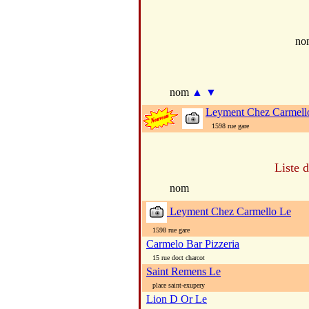
no
nom
▲
▼
Leyment Chez Carmello
1598 rue gare
Liste 
nom
Leyment Chez Carmello Le
1598 rue gare
Carmelo Bar Pizzeria
15 rue doct charcot
Saint Remens Le
place saint-exupery
Lion D Or Le