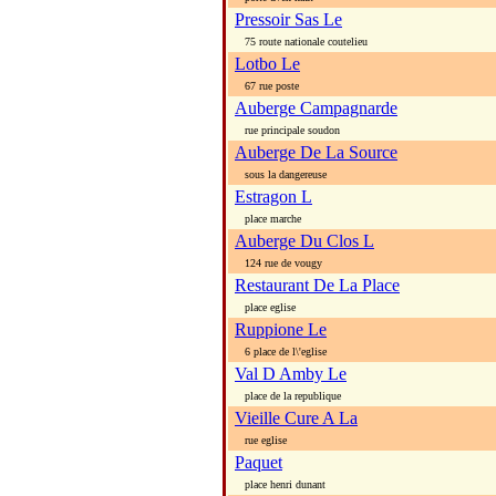
Pressoir Sas Le
75 route nationale coutelieu
Lotbo Le
67 rue poste
Auberge Campagnarde
rue principale soudon
Auberge De La Source
sous la dangereuse
Estragon L
place marche
Auberge Du Clos L
124 rue de vougy
Restaurant De La Place
place eglise
Ruppione Le
6 place de l\'eglise
Val D Amby Le
place de la republique
Vieille Cure A La
rue eglise
Paquet
place henri dunant