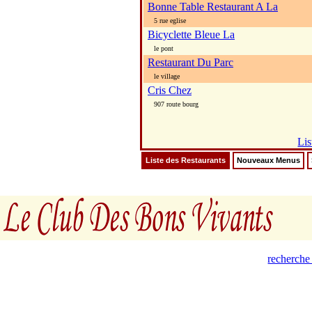
Bonne Table Restaurant A La
5 rue eglise
Bicyclette Bleue La
le pont
Restaurant Du Parc
le village
Cris Chez
907 route bourg
Lis
Liste des Restaurants
Nouveaux Menus
recherche 