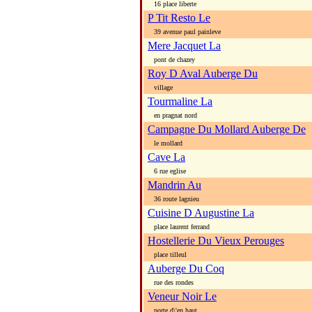
16 place liberte
P Tit Resto Le
39 avenue paul painleve
Mere Jacquet La
pont de chazey
Roy D Aval Auberge Du
village
Tourmaline La
en pragnat nord
Campagne Du Mollard Auberge De
le mollard
Cave La
6 rue eglise
Mandrin Au
36 route lagnieu
Cuisine D Augustine La
place laurent ferrand
Hostellerie Du Vieux Perouges
place tilleul
Auberge Du Coq
rue des rondes
Veneur Noir Le
porte d\'en haut