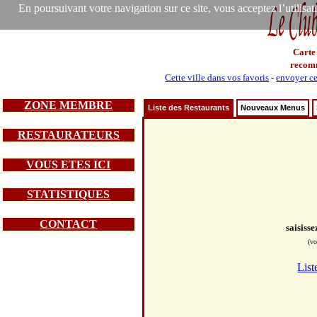
En poursuivant votre navigation sur ce site, vous acceptez l’utilisa
Carte
recom
Cette ville dans vos favoris
-
envoyer ce
ZONE MEMBRE
Liste des Restaurants
Nouveaux Menus
RESTAURATEURS
VOUS ETES ICI
STATISTIQUES
CONTACT
saisiss
(vo
List