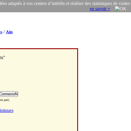
s adaptés à vos centres d’intérêts et réaliser des statistiques de visites
en savoir +
/
s
Ain
ts"
re part)
istiques