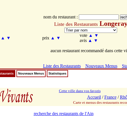
nom du restaurant :
Longera
Liste des Restaurants
vote
▲
▼
m
▲
▼
prix
▲
▼
avis
▲
▼
aucun restaurant recommandé dans cette vi
Liste des Restaurants
Nouveaux Menus
Sta
staurants
Nouveaux Menus
Statistiques
Cette ville dans vos favoris
Accueil
/
France
/
Rhô
Carte et menus des restaurants re
recherche des restaurants de l'Ain