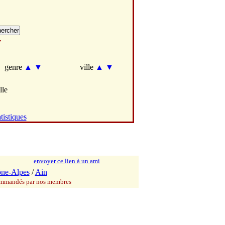
y
genre
▲
▼
ville
▲
▼
lle
tistiques
envoyer ce lien à un ami
ne-Alpes
/
Ain
commandés par nos membres