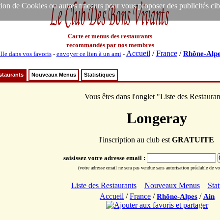
ion de Cookies ou autres traceurs pour vous proposer des publicités ciblée
Carte et menus des restaurants
recommandés par nos membres
Accueil
/
France
/
Rhône-Alpe
lle dans vos favoris
-
envoyer ce lien à un ami
-
staurants
Nouveaux Menus
Statistiques
Vous êtes dans l'onglet "Liste des Restauran
Longeray
l'inscription au club est
GRATUITE
saisissez votre adresse email :
(votre adresse email ne sera pas vendue sans autorisation préalable de vot
Liste des Restaurants
Nouveaux Menus
Stat
Accueil
/
France
/
/
Rhône-Alpes
Ain